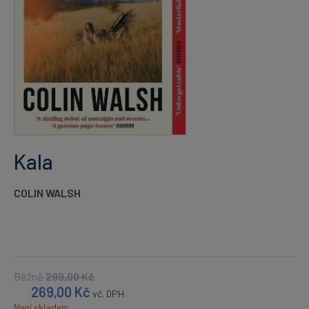
Kala
COLIN WALSH
Běžně
299,00
Kč
269,00
Kč
vč. DPH
Není skladem