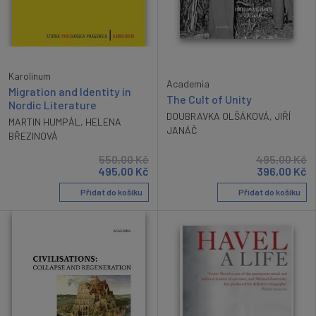
Karolinum
Academia
Migration and Identity in
The Cult of Unity
Nordic Literature
DOUBRAVKA OLŠÁKOVÁ
,
JIŘÍ
MARTIN HUMPÁL
,
HELENA
JANÁČ
BŘEZINOVÁ
550,00
Kč
495,00
Kč
495,00
Kč
396,00
Kč
Přidat do košíku
Přidat do košíku