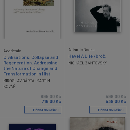
Atlantic Books
Academia
Havel A Life /brož.
Civilisations: Collapse and
Regeneration. Addressing
MICHAEL ŽANTOVSKÝ
the Nature of Change and
Transformation in Hist
MIROSLAV BÁRTA
,
MARTIN
KOVÁŘ
895,00
Kč
599,00
Kč
716,00
Kč
539,00
Kč
Přidat do košíku
Přidat do košíku