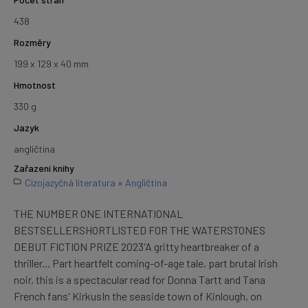
438
Rozměry
199 x 129 x 40 mm
Hmotnost
330 g
Jazyk
angličtina
Zařazení knihy
Cizojazyčná literatura
»
Angličtina
THE NUMBER ONE INTERNATIONAL
BESTSELLERSHORTLISTED FOR THE WATERSTONES
DEBUT FICTION PRIZE 2023'A gritty heartbreaker of a
thriller... Part heartfelt coming-of-age tale, part brutal Irish
noir, this is a spectacular read for Donna Tartt and Tana
French fans' KirkusIn the seaside town of Kinlough, on