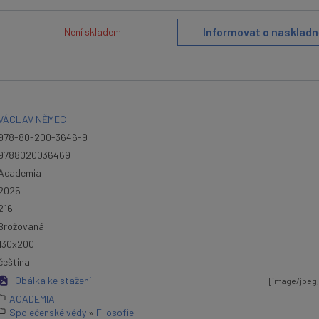
Informovat o naskladn
Není skladem
VÁCLAV NĚMEC
978-80-200-3646-9
9788020036469
Academia
2025
216
Brožovaná
130x200
čeština
Obálka ke stažení
[image/jpeg,
ACADEMIA
Společenské vědy
»
Filosofie