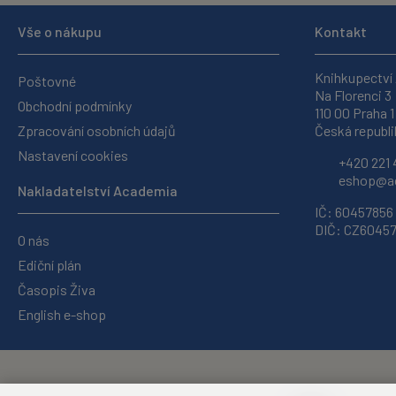
Vše o nákupu
Kontakt
Knihkupectví
Poštovné
Na Florenci 3
Obchodní podmínky
110 00 Praha 1
Zpracování osobních údajů
Česká republi
Nastavení cookies
+420 221 
eshop@ac
Nakladatelství Academia
IČ: 60457856
DIČ: CZ6045
O nás
Ediční plán
Časopis Živa
English e-shop