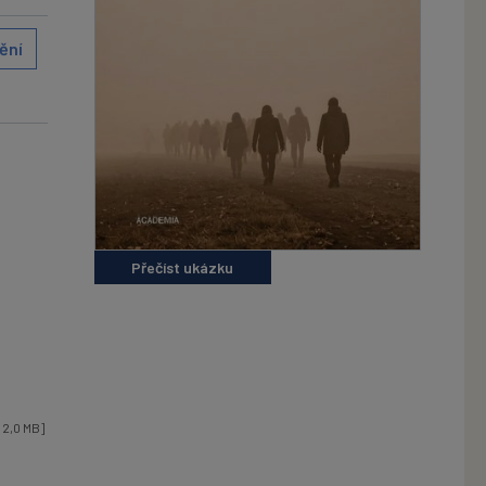
ění
Přečíst ukázku
 2,0 MB]