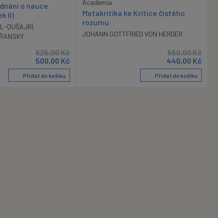
Academia
ednání o nauce
Metakritika ke Kritice čistého
k II)
rozumu
AL-QUŠAJRÍ
,
JOHANN GOTTFRIED VON HERDER
TŘANSKÝ
625,00
Kč
550,00
Kč
500,00
Kč
440,00
Kč
Přidat do košíku
Přidat do košíku