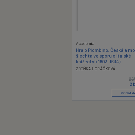
Academia
Hra o Piombino. Česká a m
šlechta ve sporu o italské
knížectví (1603-1634)
ZDEŇKA HORÁČKOVÁ
26
21
Přidat d