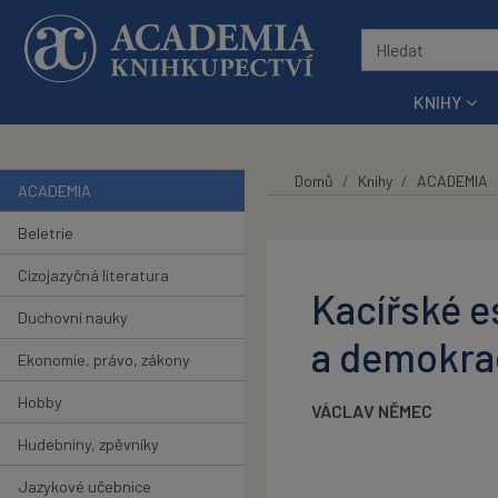
Přeskočit na hlavní obsah
KNIHY
Domů
Knihy
ACADEMIA
ACADEMIA
Beletrie
Cizojazyčná literatura
Kacířské e
Duchovní nauky
a demokra
Ekonomie, právo, zákony
Hobby
VÁCLAV NĚMEC
Hudebniny, zpěvníky
Jazykové učebnice