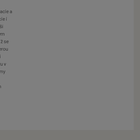
acie a
ie i
ší
ým
iž se
erou
í
ru v
jmy
m