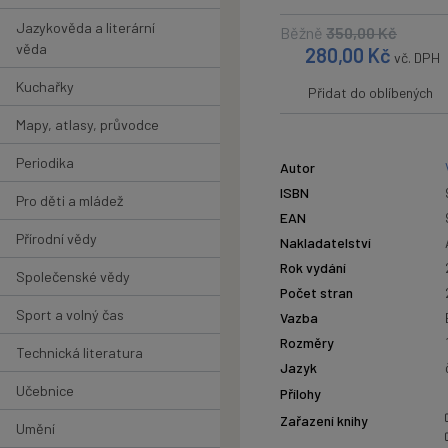
Jazykověda a literární
Běžně
350,00
Kč
věda
280,00
Kč
vč. DPH
Kuchařky
Přidat do oblíbených
Mapy, atlasy, průvodce
Periodika
Autor
ISBN
Pro děti a mládež
EAN
Přírodní vědy
Nakladatelství
Rok vydání
Společenské vědy
Počet stran
Sport a volný čas
Vazba
Rozměry
Technická literatura
Jazyk
Učebnice
Přílohy
Zařazení knihy
Umění