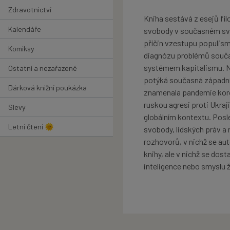
Zdravotnictví
Kniha sestává z esejů fil
Kalendáře
svobody v současném svě
příčin vzestupu populism
Komiksy
diagnózu problémů souč
systémem kapitalismu. Na
Ostatní a nezařazené
potýká současná západní c
Dárková knižní poukázka
znamenala pandemie korona
ruskou agresi proti Ukraj
Slevy
globálním kontextu. Posle
Letní čtení 🌞
svobody, lidských práv a r
rozhovorů, v nichž se au
knihy, ale v nichž se dost
inteligence nebo smyslu ž