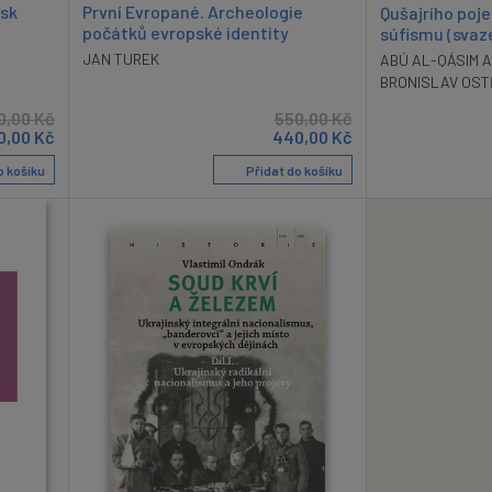
isk
První Evropané. Archeologie
Qušajrího poj
počátků evropské identity
súfismu (svaze
JAN TUREK
ABÚ AL-QÁSIM 
BRONISLAV OS
0,00
Kč
550,00
Kč
0,00
Kč
440,00
Kč
o košíku
Přidat do košíku