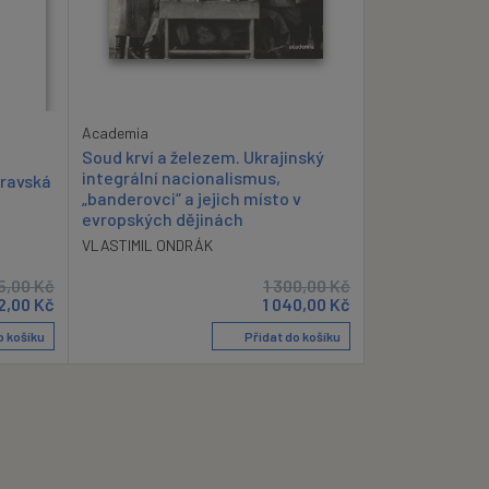
Academia
Soud krví a železem. Ukrajinský
integrální nacionalismus,
oravská
„banderovci“ a jejich místo v
evropských dějinách
VLASTIMIL ONDRÁK
5,00
Kč
1 300,00
Kč
2,00
Kč
1 040,00
Kč
o košíku
Přidat do košíku