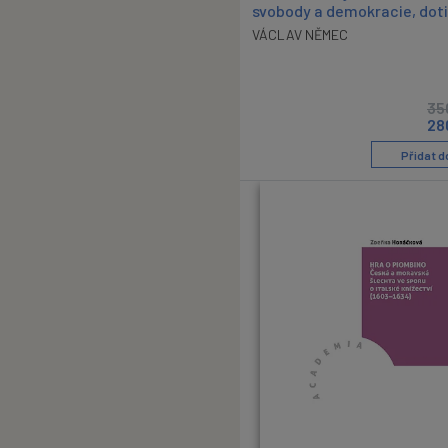
svobody a demokracie, dot
VÁCLAV NĚMEC
35
28
Přidat d