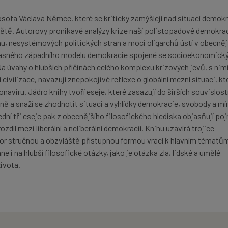
osofa Václava Němce, které se kriticky zamýšlejí nad situací demokr
tě. Autorovy pronikavé analýzy krize naší polistopadové demokrac
u, nesystémových politických stran a moci oligarchů ústí v obecněj
asného západního modelu demokracie spojené se socioekonomick
 úvahy o hlubších příčinách celého komplexu krizových jevů, s nim
ivilizace, navazují znepokojivé reflexe o globální mezní situaci, kt
viru. Jádro knihy tvoří eseje, které zasazují do širších souvislost
ině a snaží se zhodnotit situaci a vyhlídky demokracie, svobody a mí
dní tři eseje pak z obecnějšího filosofického hlediska objasňují po
ozdíl mezi liberální a neliberální demokracií. Knihu uzavírá trojice
tor stručnou a obzvláště přístupnou formou vrací k hlavním tématů
ane i na hlubší filosofické otázky, jako je otázka zla, lidské a umělé
ivota.