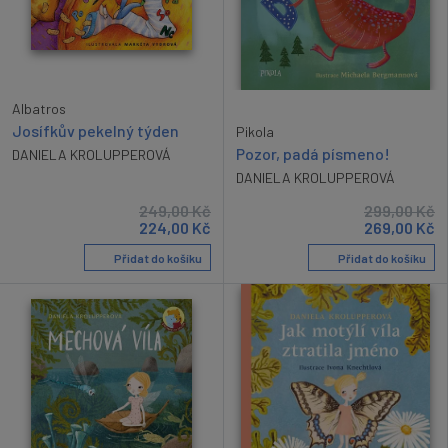
Albatros
Josífkův pekelný týden
Pikola
Pozor, padá písmeno!
DANIELA KROLUPPEROVÁ
DANIELA KROLUPPEROVÁ
249,00
Kč
299,00
Kč
224,00
Kč
269,00
Kč
Přidat do košíku
Přidat do košíku