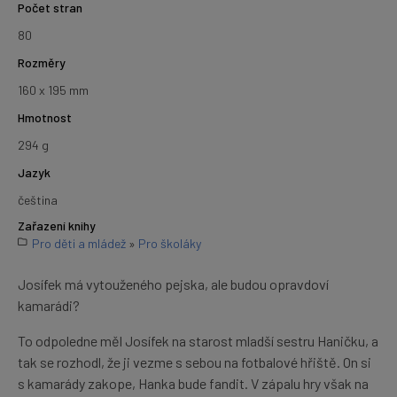
Počet stran
80
Rozměry
160 x 195 mm
Hmotnost
294 g
Jazyk
čeština
Zařazení knihy
Pro děti a mládež
»
Pro školáky
Josífek má vytouženého pejska, ale budou opravdoví
kamarádi?
To odpoledne měl Josífek na starost mladší sestru Haničku, a
tak se rozhodl, že ji vezme s sebou na fotbalové hřiště. On si
s kamarády zakope, Hanka bude fandit. V zápalu hry však na