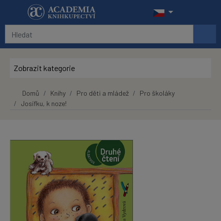
Přeskočit na hlavní obsah
Zobrazit kategorie
Domů
Knihy
Pro děti a mládež
Pro školáky
Josífku, k noze!