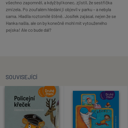
všechno zapomněl, a když byl konec, zjistil, že sestřička
zmizela. Po zoufalém hledání ji objevil v parku – a nebyla
sama. Hladila roztomilé štěně. Josífek zajásal, nejen že se
Hanka našla, ale on by konečně mohl mít vytouženého
pejska! Ale co bude dál?
SOUVISEJÍCÍ