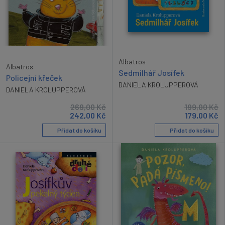
Albatros
Albatros
Sedmilhář Josífek
Policejní křeček
DANIELA KROLUPPEROVÁ
DANIELA KROLUPPEROVÁ
269,00
Kč
199,00
Kč
242,00
Kč
179,00
Kč
Přidat do košíku
Přidat do košíku