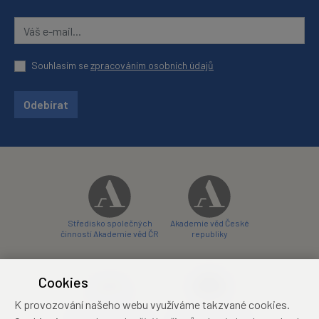
Souhlasím se
zpracováním osobních údajů
Odebírat
Středisko společných
Akademie věd České
činností Akademie věd ČR
republiky
Cookies
K provozování našeho webu využíváme takzvané cookies.
Zámecký hotel Liblice
Zámecký hotel Třešť