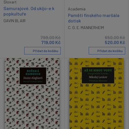
Slovart
Samurajové. Od ukijo-e k
Academia
popkultuře
Paměti finského maršála
dotisk
GAVIN BLAIR
C. G. E. MANNERHEIM
799,00
Kč
650,00
Kč
719,00
Kč
520,00
Kč
Přidat do košíku
Přidat do košíku