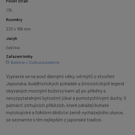
Počet stran
176
Rozměry
223 x 186 mm
Jazyk
čeština
Zařazení knihy
Beletrie
»
Světová beletrie
Vypravte se na pouť dávnými věky, od mýtů o stvoření
Japonska, buddhistických pohádek a šintoistických legend
obývaných mocnými božstvy kami až po příběhy s
nevyzpytatelnými bytostmi jókai a pomstychtivými duchy. V
patnácti strhujících příbězích, které odrážejí bohaté
mytologické a folklórní dědictví země vycházejícího slunce,
se seznamte s tím nejlepším z japonské tradice.