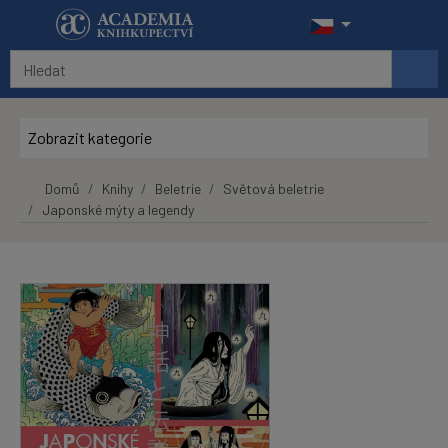
Přeskočit na hlavní obsah
Zobrazit kategorie
Domů
Knihy
Beletrie
Světová beletrie
Japonské mýty a legendy