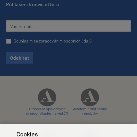
Přihlášení k newsletteru
Souhlasím se
zpracováním osobních údajů
Odebírat
Středisko společných
Akademie věd České
činností Akademie věd ČR
republiky
Cookies