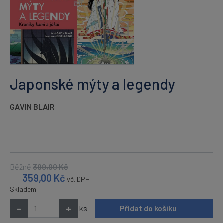
Japonské mýty a legendy
GAVIN BLAIR
Běžně
399,00
Kč
359,00
Kč
vč. DPH
Skladem
-
+
ks
Přidat do košíku