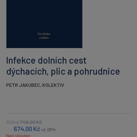
Infekce dolních cest
dýchacích, plic a pohrudnice
PETR JAKUBEC
,
KOLEKTIV
Běžně
749,00
Kč
674,00
Kč
vč. DPH
Není skladem