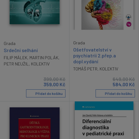
Grada
Grada
Ošetřovatelství v
Srdeční selhání
psychiatrii 2.přep.a
FILIP MÁLEK
,
MARTIN POLÁK
,
dopl.vydání
PETR NEUŽIL
,
KOLEKTIV
TOMÁŠ PETR
,
KOLEKTIV
399,00
Kč
649,00
Kč
359,00
Kč
584,00
Kč
Přidat do košíku
Přidat do košíku