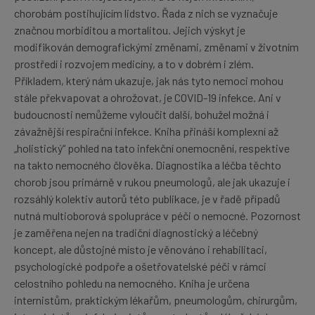
chorobám postihujícím lidstvo. Řada z nich se vyznačuje
značnou morbiditou a mortalitou. Jejich výskyt je
modifikován demografickými změnami, změnami v životním
prostředí i rozvojem medicíny, a to v dobrém i zlém.
Příkladem, který nám ukazuje, jak nás tyto nemoci mohou
stále překvapovat a ohrožovat, je COVID-19 infekce. Ani v
budoucnosti nemůžeme vyloučit další, bohužel možná i
závažnější respirační infekce. Kniha přináší komplexní až
„holistický“ pohled na tato infekční onemocnění, respektive
na takto nemocného člověka. Diagnostika a léčba těchto
chorob jsou primárně v rukou pneumologů, ale jak ukazuje i
rozsáhlý kolektiv autorů této publikace, je v řadě případů
nutná multioborová spolupráce v péči o nemocné. Pozornost
je zaměřena nejen na tradiční diagnostický a léčebný
koncept, ale důstojné místo je věnováno i rehabilitaci,
psychologické podpoře a ošetřovatelské péči v rámci
celostního pohledu na nemocného. Kniha je určena
internistům, praktickým lékařům, pneumologům, chirurgům,