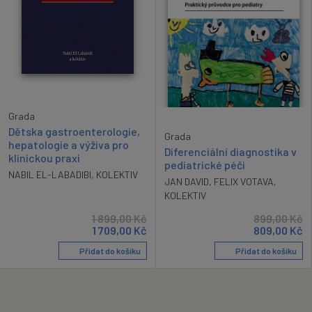
Grada
Dětska gastroenterologie,
Grada
hepatologie a výživa pro
Diferenciální diagnostika v
klinickou praxi
pediatrické péči
NABIL EL-LABADIBI
,
KOLEKTIV
JAN DAVID
,
FELIX VOTAVA
,
KOLEKTIV
1 899,00
Kč
899,00
Kč
1 709,00
Kč
809,00
Kč
Přidat do košíku
Přidat do košíku