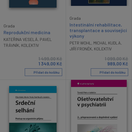
Grada
Intestinální rehabilitace,
Grada
transplantace a související
Reprodukční medicína
výkony
KATEŘINA VESELÁ
,
PAVEL
PETR WOHL
,
MICHAL KUDLA
,
TRÁVNÍK
,
KOLEKTIV
JIŘÍ FRONĚK
,
KOLEKTIV
1 499,00
Kč
1 099,00
Kč
1 349,00
Kč
989,00
Kč
Přidat do košíku
Přidat do košíku