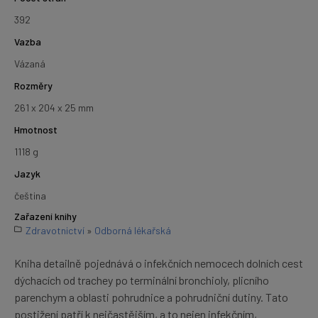
392
Vazba
Vázaná
Rozměry
261 x 204 x 25 mm
Hmotnost
1118 g
Jazyk
čeština
Zařazení knihy
Zdravotnictví
»
Odborná lékařská
Kniha detailně pojednává o infekčních nemocech dolních cest
dýchacích od trachey po terminální bronchioly, plicního
parenchym a oblasti pohrudnice a pohrudniční dutiny. Tato
postižení patří k nejčastějším, a to nejen infekčním,