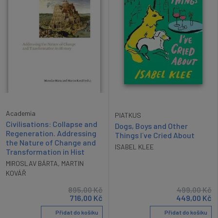
Academia
PIATKUS
Civilisations: Collapse and
Dogs, Boys and Other
Regeneration. Addressing
Things I´ve Cried About
the Nature of Change and
ISABEL KLEE
Transformation in Hist
MIROSLAV BÁRTA
,
MARTIN
KOVÁŘ
895,00
Kč
499,00
Kč
716,00
Kč
449,00
Kč
Přidat do košíku
Přidat do košíku