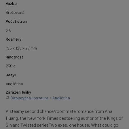
Vazba
Brožovaná
Počet stran
316
Rozměry
196 x 128 x 27 mm
Hmotnost
236 g
Jazyk
angličtina
Zařazení knihy
Cizojazyčná literatura
»
Angličtina
A steamy second chance/roommate romance from Ana
Huang, the New York Times bestselling author of the Kings of
Sin and Twisted seriesTwo exes, one house. What could go