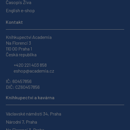
Časopis Živa
English e-shop
Kontakt
Knihkupectví Academia
Na Florenci 3
110 00 Praha 1
Česká republika
+420 221 403 858
eshop@academia.cz
IČ: 60457856
DIČ: CZ60457856
Knihkupectví a kavárna
Václavské náměstí 34, Praha
Národní 7, Praha
Na Florenci 3, Praha