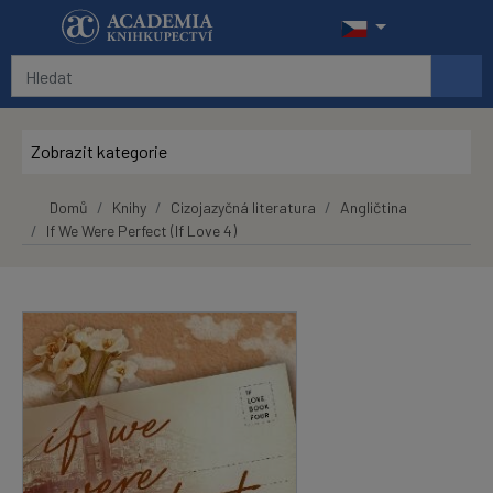
Přeskočit na hlavní obsah
Zobrazit kategorie
Domů
Knihy
Cizojazyčná literatura
Angličtina
If We Were Perfect (If Love 4)