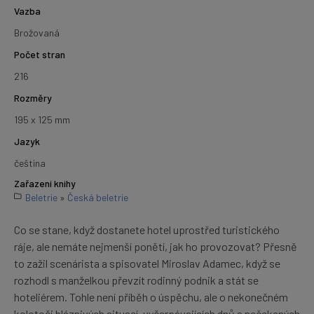
Vazba
Brožovaná
Počet stran
216
Rozměry
195 x 125 mm
Jazyk
čeština
Zařazení knihy
Beletrie
»
Česká beletrie
Co se stane, když dostanete hotel uprostřed turistického
ráje, ale nemáte nejmenší ponětí, jak ho provozovat? Přesně
to zažil scenárista a spisovatel Miroslav Adamec, když se
rozhodl s manželkou převzít rodinný podnik a stát se
hoteliérem. Tohle není příběh o úspěchu, ale o nekonečném
kolotoči bláznivých situací, vyčerpávajících dnů a nečekaných