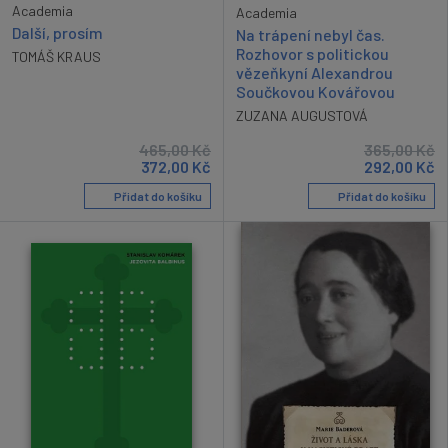
Academia
Academia
Další, prosím
Na trápení nebyl čas.
Rozhovor s politickou
TOMÁŠ KRAUS
vězeňkyní Alexandrou
Součkovou Kovářovou
ZUZANA AUGUSTOVÁ
465,00
Kč
365,00
Kč
372,00
Kč
292,00
Kč
Přidat do košíku
Přidat do košíku