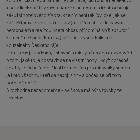
lekcí z lidskosti i byznysu. Autor s humorem a ironií odhaluje
zákulisí hotelového života, kde nic není tak idylické, jak se
zdá. Připravte se na střet s drzými nájemci, tvrdohlavým
personálem a realitou, která občas připomíná spíš absurdní
komedii než podnikatelský plán. A to vše v kulisách
kouzelného Českého ráje.
Hotel a my je upřímná, zábavná a místy až groteskní výpověď
o tom, jaké to je postavit se na vlastní nohy, i když pořádně
nevíte, do čeho jdete. Není to kniha jen pro milovníky humoru,
je i pro všechny, kteří se nebojí snít – a občas se při tom
pořádně spálit.
A rozhodne nezapomeňte – svíčková má být vždycky ze
zeleniny!