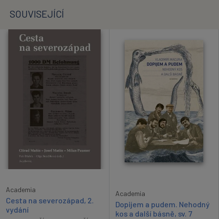
SOUVISEJÍCÍ
Academia
Academia
Cesta na severozápad, 2.
Dopijem a pudem. Nehodný
vydání
kos a další básně, sv. 7