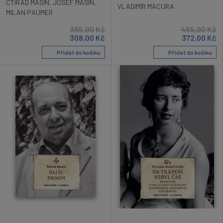
CTIRAD MAŠÍN
,
JOSEF MAŠÍN
,
VLADIMÍR MACURA
MILAN PAUMER
385,00
Kč
465,00
Kč
308,00
Kč
372,00
Kč
Přidat do košíku
Přidat do košíku