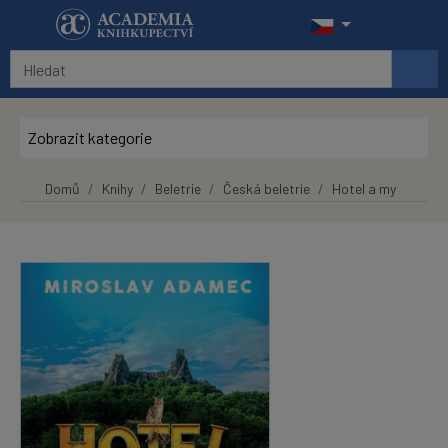
Přeskočit na hlavní obsah
Zobrazit kategorie
Domů
Knihy
Beletrie
Česká beletrie
Hotel a my