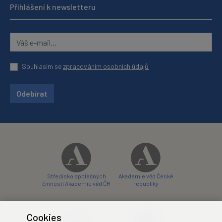
Přihlášení k newsletteru
Souhlasím se
zpracováním osobních údajů
Odebírat
Středisko společných
Akademie věd České
činností Akademie věd ČR
republiky
Cookies