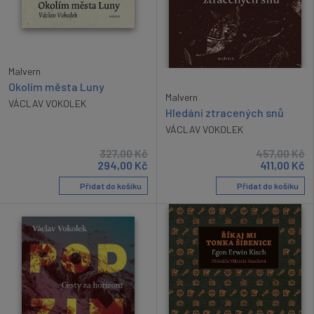
Malvern
Okolím města Luny
Malvern
VÁCLAV VOKOLEK
Hledání ztracených snů
VÁCLAV VOKOLEK
327,00
Kč
457,00
Kč
294,00
Kč
411,00
Kč
Přidat do košíku
Přidat do košíku