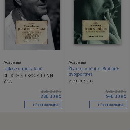
Academia
Academia
Jak se chodí v laně
Život s uměním. Rodinný
dvojportrét
OLDŘICH KLOBAS
,
ANTONÍN
VLADIMÍR BOR
BÍNA
350,00
Kč
425,00
Kč
280,00
Kč
340,00
Kč
Přidat do košíku
Přidat do košíku