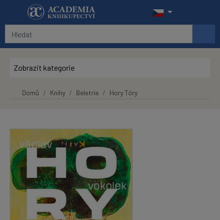
Přeskočit na hlavní obsah
Zobrazit kategorie
Domů
Knihy
Beletrie
Hory Tóry