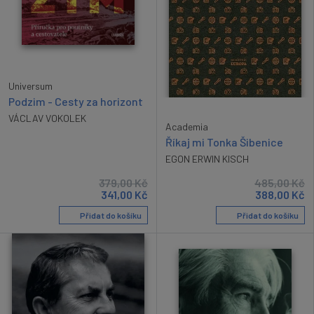
Universum
Podzim - Cesty za horizont
VÁCLAV VOKOLEK
Academia
Říkaj mi Tonka Šibenice
EGON ERWIN KISCH
379,00
Kč
485,00
Kč
341,00
Kč
388,00
Kč
Přidat do košíku
Přidat do košíku