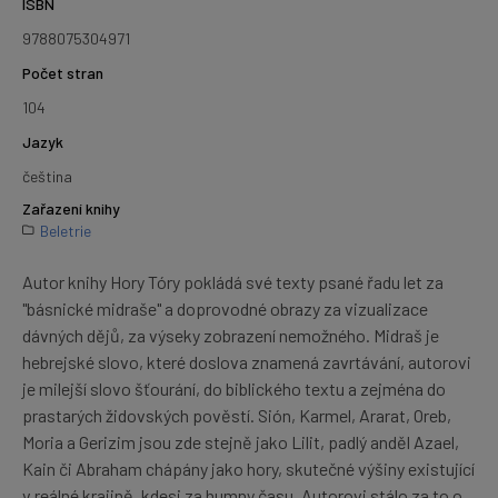
ISBN
9788075304971
Počet stran
104
Jazyk
čeština
Zařazení knihy
Beletrie
Autor knihy Hory Tóry pokládá své texty psané řadu let za
"básnické midraše" a doprovodné obrazy za vizualizace
dávných dějů, za výseky zobrazení nemožného. Midraš je
hebrejské slovo, které doslova znamená zavrtávání, autorovi
je milejší slovo šťourání, do biblického textu a zejména do
prastarých židovských pověstí. Sión, Karmel, Ararat, Oreb,
Moria a Gerizim jsou zde stejně jako Lilit, padlý anděl Azael,
Kain či Abraham chápány jako hory, skutečné výšiny existující
v reálné krajině, kdesi za humny času. Autorovi stálo za to o