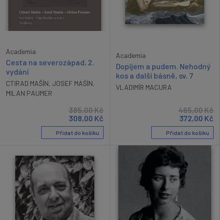
Academia
Academia
Cesta na severozápad, 2.
Dopijem a pudem. Nehodný
vydání
kos a další básně, sv. 7
CTIRAD MAŠÍN
,
JOSEF MAŠÍN
,
VLADIMÍR MACURA
MILAN PAUMER
385,00
Kč
465,00
Kč
308,00
Kč
372,00
Kč
Přidat do košíku
Přidat do košíku