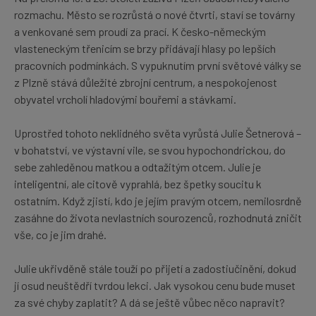
rozmachu. Město se rozrůstá o nové čtvrti, staví se továrny
a venkované sem proudí za prací. K česko-německým
vlasteneckým třenicím se brzy přidávají hlasy po lepších
pracovních podmínkách. S vypuknutím první světové války se
z Plzně stává důležité zbrojní centrum, a nespokojenost
obyvatel vrcholí hladovými bouřemi a stávkami.
Uprostřed tohoto neklidného světa vyrůstá Julie Šetnerová –
v bohatství, ve výstavní vile, se svou hypochondrickou, do
sebe zahleděnou matkou a odtažitým otcem. Julie je
inteligentní, ale citově vyprahlá, bez špetky soucitu k
ostatním. Když zjistí, kdo je jejím pravým otcem, nemilosrdně
zasáhne do života nevlastních sourozenců, rozhodnutá zničit
vše, co je jim drahé.
Julie ukřivděně stále touží po přijetí a zadostiučinění, dokud
jí osud neuštědří tvrdou lekci. Jak vysokou cenu bude muset
za své chyby zaplatit? A dá se ještě vůbec něco napravit?