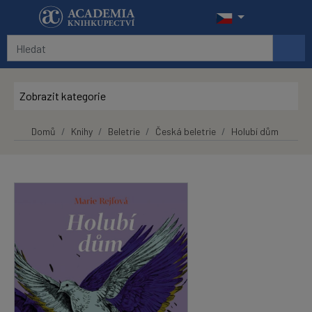
Přeskočit na hlavní obsah
Zobrazit kategorie
Domů
Knihy
Beletrie
Česká beletrie
Holubí dům