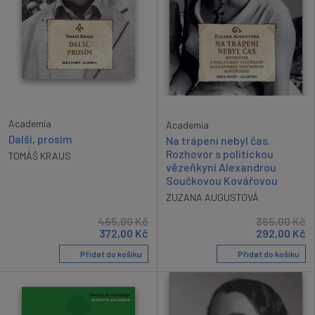
Academia
Academia
Další, prosím
Na trápení nebyl čas.
Rozhovor s politickou
TOMÁŠ KRAUS
vězeňkyní Alexandrou
Součkovou Kovářovou
ZUZANA AUGUSTOVÁ
465,00
Kč
365,00
Kč
372,00
Kč
292,00
Kč
Přidat do košíku
Přidat do košíku