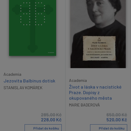
Academia
Academia
Jezovita Balbinus dotisk
Život a láska v nacistické
STANISLAV KOMÁREK
Praze. Dopisy z
okupovaného města
MARIE BADEROVÁ
285,00
Kč
650,00
Kč
228,00
Kč
520,00
Kč
Přidat do košíku
Přidat do košíku