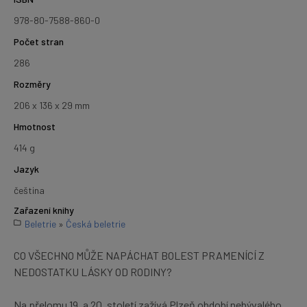
978-80-7588-860-0
Počet stran
286
Rozměry
206 x 136 x 29 mm
Hmotnost
414 g
Jazyk
čeština
Zařazení knihy
Beletrie
»
Česká beletrie
CO VŠECHNO MŮŽE NAPÁCHAT BOLEST PRAMENÍCÍ Z
NEDOSTATKU LÁSKY OD RODINY?
Na přelomu 19. a 20. století zažívá Plzeň období nebývalého