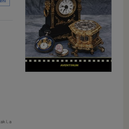
ění
ak i, a