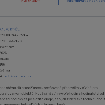
Informovat o naskladn
Není skladem
RADKO KYNČL
978-80-7442-159-4
9788074421594
Aventinum
2025
Vázaná
256
čeština
Technická literatura
diska sběratelů starožitností, oceňovaná především v cizině pro
tografovaných objektů. Podává nástin vývoje hodin a hodinářství od
esní hodinky až po složité orloje, a to jak z hlediska technického, t
o zpracování jednotlivých vybraných kusů.