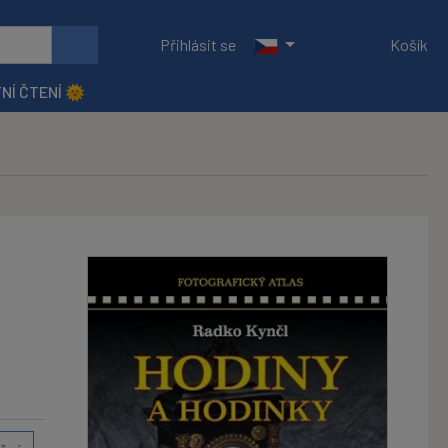
Přihlásit se
Košík
NÍ ČTENÍ 🌞