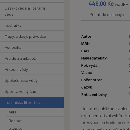
449,00
Kč
vč. DPH
Jazykověda a literární
věda
Přidat do oblíbených
Kuchařky
Mapy, atlasy, průvodce
Autor
ISBN
Periodika
EAN
Nakladatelství
Pro děti a mládež
Rok vydání
Přírodní vědy
Vazba
Počet stran
Společenské vědy
Jazyk
Sport a volný čas
Zařazení knihy
Technická literatura
Unikátní publikace z hle
Auta
representativní výběr fo
Doprava
přesýpacích hodin přes kap
to především, uměleckéh
Počítače