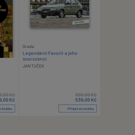
Grada
Legendární Favorit a jeho
sourozenci
JAN TUČEK
8,00
Kč
599,00
Kč
9,00
Kč
539,00
Kč
o košíku
Přidat do košíku