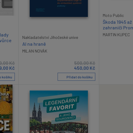
Moto Public
Škoda 1945 až
zahraničí Pro
klady
MARTIN KUPEC
Nakladatelství Jihočeské unive
tvůrce
AI na hraně
MILAN NOVÁK
9,00
Kč
500,00
Kč
9,00
Kč
450,00
Kč
o košíku
Přidat do košíku