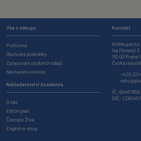
Vše o nákupu
Kontakt
Knihkupectví
Poštovné
Na Florenci 3
Obchodní podmínky
110 00 Praha 1
Zpracování osobních údajů
Česká republi
Nastavení cookies
+420 221 
eshop@ac
Nakladatelství Academia
IČ: 60457856
DIČ: CZ6045
O nás
Ediční plán
Časopis Živa
English e-shop