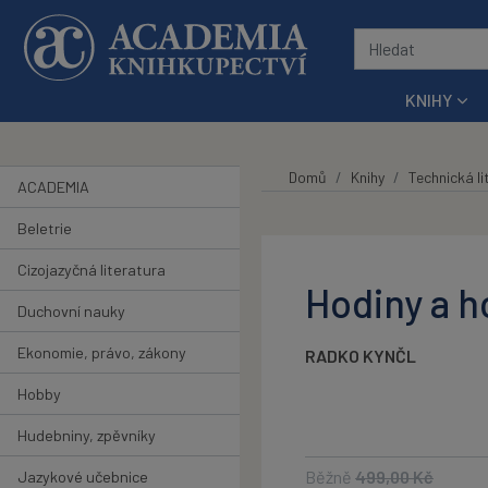
Přeskočit na hlavní obsah
KNIHY
Domů
Knihy
Technická li
ACADEMIA
Beletrie
Cizojazyčná literatura
Hodiny a h
Duchovní nauky
Ekonomie, právo, zákony
RADKO KYNČL
Hobby
Hudebniny, zpěvníky
Běžně
499,00
Kč
Jazykové učebnice