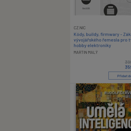
CZ.NIC
Kódy, buildy, firmwary - Zá
vývojářského řemesla pro 
hobby elektroniky
MARTIN MALÝ
39
35
Přidat d