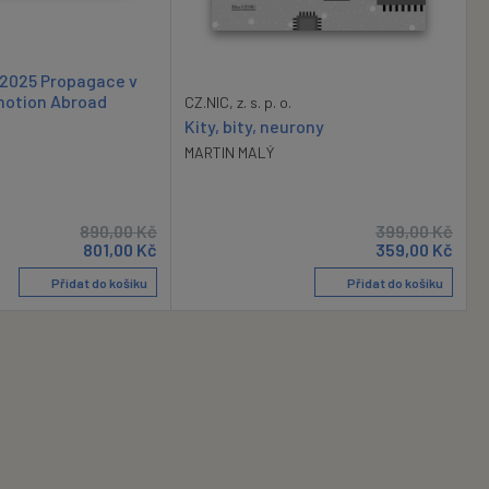
 2025 Propagace v
motion Abroad
CZ.NIC, z. s. p. o.
Kity, bity, neurony
MARTIN MALÝ
890,00
Kč
399,00
Kč
801,00
Kč
359,00
Kč
Přidat do košíku
Přidat do košíku