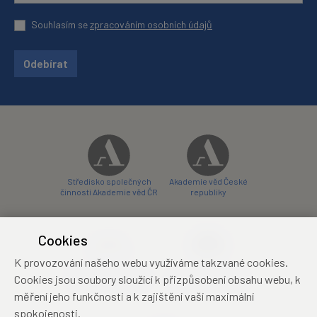
Souhlasím se
zpracováním osobních údajů
Odebírat
Středisko společných
Akademie věd České
činností Akademie věd ČR
republiky
Cookies
K provozování našeho webu využíváme takzvané cookies.
Zámecký hotel Liblice
Zámecký hotel Třešť
Cookies jsou soubory sloužící k přizpůsobení obsahu webu, k
konferenční centrum
konferenční centrum
měření jeho funkčnosti a k zajištění vaší maximální
spokojenosti.