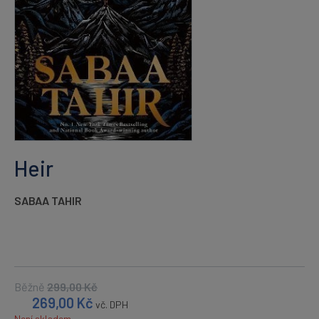
Heir
SABAA TAHIR
Běžně
299,00
Kč
269,00
Kč
vč. DPH
Není skladem