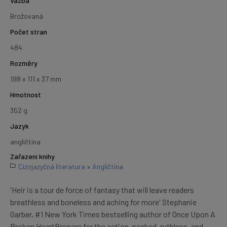
Vazba
Brožovaná
Počet stran
484
Rozměry
198 x 111 x 37 mm
Hmotnost
352 g
Jazyk
angličtina
Zařazení knihy
Cizojazyčná literatura
»
Angličtina
'Heir is a tour de force of fantasy that will leave readers
breathless and boneless and aching for more' Stephanie
Garber, #1 New York Times bestselling author of Once Upon A
Broken HeartPrepare for the action-packed, ruthless, and