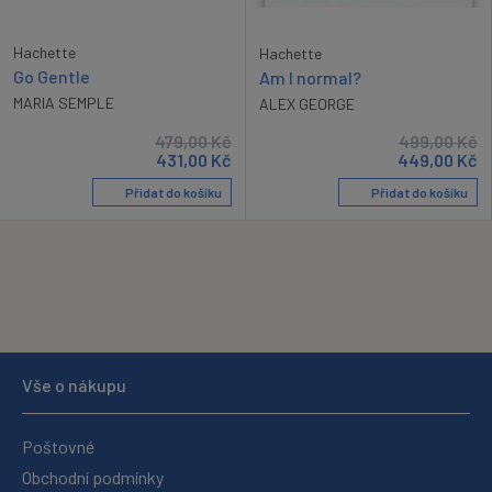
Hachette
Hachette
Go Gentle
Am I normal?
MARIA SEMPLE
ALEX GEORGE
479,00
Kč
499,00
Kč
431,00
Kč
449,00
Kč
Přidat do košíku
Přidat do košíku
Vše o nákupu
Poštovné
Obchodní podmínky