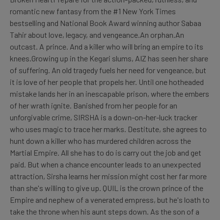
romantic new fantasy from the #1 New York Times
bestselling and National Book Award winning author Sabaa
Tahir about love, legacy, and vengeance.An orphan.An
outcast. A prince. And a killer who will bring an empire to its
knees.Growing up in the Kegari slums, AIZ has seen her share
of suffering. An old tragedy fuels her need for vengeance, but
it is love of her people that propels her. Until one hotheaded
mistake lands her in an inescapable prison, where the embers
of her wrath ignite. Banished from her people for an
unforgivable crime, SIRSHA is a down-on-her-luck tracker
who uses magic to trace her marks. Destitute, she agrees to
hunt down a killer who has murdered children across the
Martial Empire. All she has to do is carry out the job and get
paid. But when a chance encounter leads to an unexpected
attraction, Sirsha learns her mission might cost her far more
than she's willing to give up. QUIL is the crown prince of the
Empire and nephew of a venerated empress, but he's loath to
take the throne when his aunt steps down. As the son of a