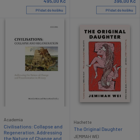
495,00
Kč
396,00
Kč
Přidat do košíku
Přidat do košíku
Academia
Hachette
Civilisations: Collapse and
The Original Daughter
Regeneration. Addressing
JEMIMAH WEI
the Nature of Change and