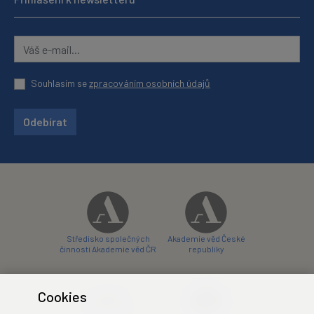
Souhlasím se
zpracováním osobních údajů
Odebírat
Středisko společných
Akademie věd České
činností Akademie věd ČR
republiky
Cookies