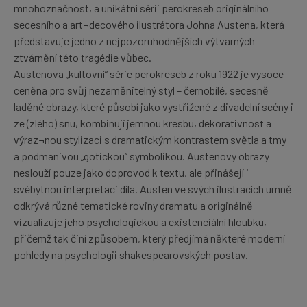
mnohoznačnost, a unikátní sérii perokreseb originálního
secesního a art¬decového ilustrátora Johna Austena, která
představuje jedno z nejpozoruhodnějších výtvarných
ztvárnění této tragédie vůbec.
Austenova „kultovní“ série perokreseb z roku 1922 je vysoce
ceněna pro svůj nezaměnitelný styl – černobílé, secesně
laděné obrazy, které působí jako vystřižené z divadelní scény i
ze (zlého) snu, kombinují jemnou kresbu, dekorativnost a
výraz¬nou stylizaci s dramatickým kontrastem světla a tmy
a podmanivou „gotickou“ symbolikou. Austenovy obrazy
neslouží pouze jako doprovod k textu, ale přinášejí i
svébytnou interpretaci díla. Austen ve svých ilustracích umně
odkrývá různé tematické roviny dramatu a originálně
vizualizuje jeho psychologickou a existenciální hloubku,
přičemž tak činí způsobem, který předjímá některé moderní
pohledy na psychologii shakespearovských postav.