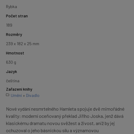
Rybka
Počet stran
189
Rozměry
239 x 182 x 25 mm
Hmotnost
630 g
Jazyk
čeština
Zařazení knihy
Umění
»
Divadlo
Nové vydání nesmrtelného Hamleta spojuje dvě mimořádné
kvality: moderní oceňovaný překlad Jiřího Joska, jenž dává
klasickému dramatu novou svěžest a živost, aniž by jej
ochuzoval o jeho básnickou sílu a významovou