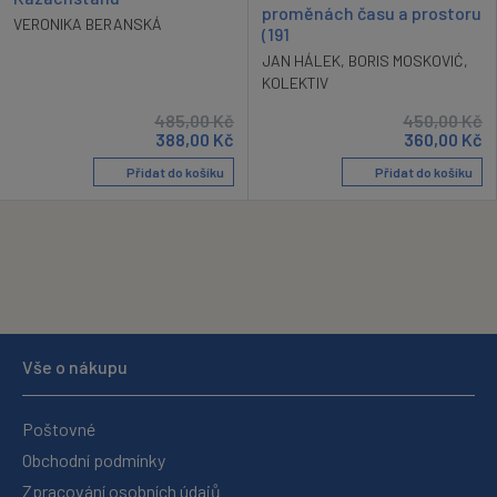
proměnách času a prostoru
VERONIKA BERANSKÁ
(191
JAN HÁLEK
,
BORIS MOSKOVIĆ
,
KOLEKTIV
485,00
Kč
450,00
Kč
388,00
Kč
360,00
Kč
Přidat do košíku
Přidat do košíku
Vše o nákupu
Poštovné
Obchodní podmínky
Zpracování osobních údajů