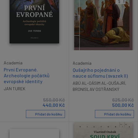
Academia
Academia
První Evropané.
Qušajrího pojednání o
Archeologie počátků
nauce súfismu (svazek II)
evropské identity
ABÚ AL-QÁSIM AL-QUŠAJRÍ
,
JAN TUREK
BRONISLAV OSTŘANSKÝ
550,00
Kč
625,00
Kč
440,00
Kč
500,00
Kč
Přidat do košíku
Přidat do košíku