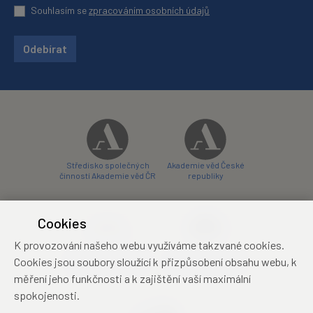
Souhlasím se
zpracováním osobních údajů
Odebírat
Středisko společných
Akademie věd České
činností Akademie věd ČR
republiky
Cookies
K provozování našeho webu využíváme takzvané cookies.
Zámecký hotel Liblice
Zámecký hotel Třešť
Cookies jsou soubory sloužící k přizpůsobení obsahu webu, k
konferenční centrum
konferenční centrum
měření jeho funkčnosti a k zajištění vaší maximální
spokojenosti.