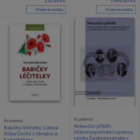
212,00
Kč
1 040,00
Kč
Přidat do košíku
Přidat do košíku
Academia
Academia
Nekončící příběh.
Babičky léčitelky. Lidová
(Historiografické) narativy
léčba Čechů z Ukrajiny a
vzniku Československa v
Kazachstánu