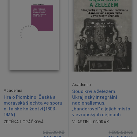
Academia
Academia
Soud krví a železem.
Hra o Piombino. Česká a
Ukrajinský integrální
moravská šlechta ve sporu
nacionalismus,
o italské knížectví (1603-
„banderovci“ a jejich místo
1634)
v evropských dějinách
ZDEŇKA HORÁČKOVÁ
VLASTIMIL ONDRÁK
265,00
Kč
1 300,00
Kč