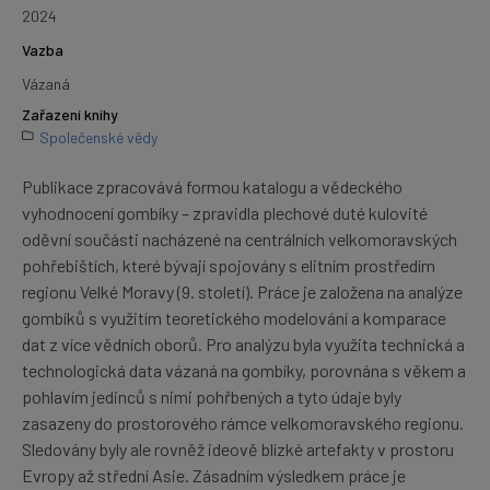
2024
Vazba
Vázaná
Zařazení knihy
Společenské vědy
Publikace zpracovává formou katalogu a vědeckého
vyhodnocení gombíky – zpravidla plechové duté kulovité
oděvní součásti nacházené na centrálních velkomoravských
pohřebištích, které bývají spojovány s elitním prostředím
regionu Velké Moravy (9. století). Práce je založena na analýze
gombíků s využitím teoretického modelování a komparace
dat z více vědních oborů. Pro analýzu byla využita technická a
technologická data vázaná na gombíky, porovnána s věkem a
pohlavím jedinců s nimi pohřbených a tyto údaje byly
zasazeny do prostorového rámce velkomoravského regionu.
Sledovány byly ale rovněž ideově blízké artefakty v prostoru
Evropy až střední Asie. Zásadním výsledkem práce je