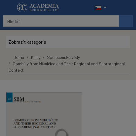
Přeskočit na hlavní obsah
Zobrazit kategorie
Domů
Knihy
Společenské vědy
Gombíky from Mikulčice and Their Regional and Supraregional
Context