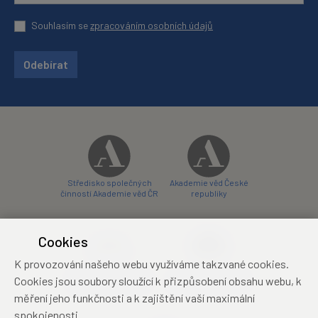
Souhlasím se
zpracováním osobních údajů
Odebírat
Středisko společných
Akademie věd České
činností Akademie věd ČR
republiky
Cookies
K provozování našeho webu využíváme takzvané cookies.
Zámecký hotel Liblice
Zámecký hotel Třešť
Cookies jsou soubory sloužící k přizpůsobení obsahu webu, k
konferenční centrum
konferenční centrum
měření jeho funkčnosti a k zajištění vaší maximální
spokojenosti.