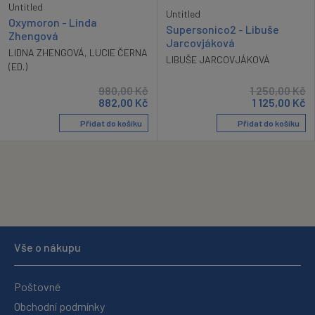
Untitled
Untitled
Oxymoron - Linda
Supersonico2 - Libuše
Zhengová
Jarcovjáková
LIDNA ZHENGOVÁ
,
LUCIE ČERNA
LIBUŠE JARCOVJÁKOVÁ
(ED.)
980,00
Kč
1 250,00
Kč
882,00
Kč
1 125,00
Kč
Přidat do košíku
Přidat do košíku
Vše o nákupu
Poštovné
Obchodní podmínky