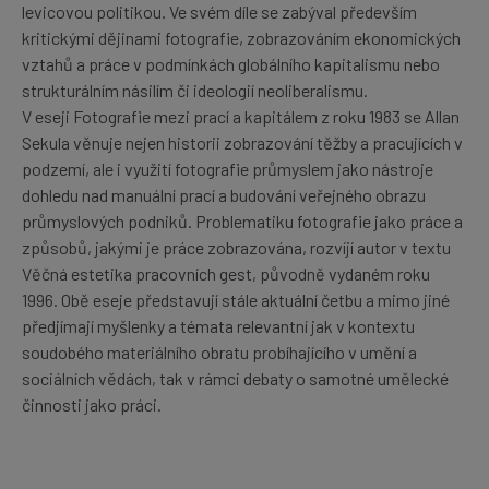
levicovou politikou. Ve svém díle se zabýval především
kritickými dějinami fotografie, zobrazováním ekonomických
vztahů a práce v podmínkách globálního kapitalismu nebo
strukturálním násilím či ideologií neoliberalismu.
V eseji Fotografie mezi prací a kapitálem z roku 1983 se Allan
Sekula věnuje nejen historii zobrazování těžby a pracujících v
podzemí, ale i využití fotografie průmyslem jako nástroje
dohledu nad manuální prací a budování veřejného obrazu
průmyslových podniků. Problematiku fotografie jako práce a
způsobů, jakými je práce zobrazována, rozvíjí autor v textu
Věčná estetika pracovních gest, původně vydaném roku
1996. Obě eseje představují stále aktuální četbu a mimo jiné
předjímají myšlenky a témata relevantní jak v kontextu
soudobého materiálního obratu probíhajícího v umění a
sociálních vědách, tak v rámci debaty o samotné umělecké
činnosti jako práci.