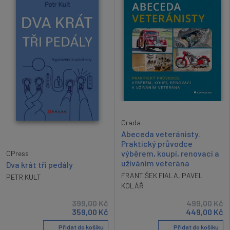
Grada
Abeceda veteránisty.
Praktický průvodce
výběrem, koupí, renovací a
CPress
užíváním veterána
Dva krát tři pedály
FRANTIŠEK FIALA
,
PAVEL
PETR KULT
KOLÁŘ
399,00
Kč
499,00
Kč
359,00
Kč
449,00
Kč
Přidat do košíku
Přidat do košíku