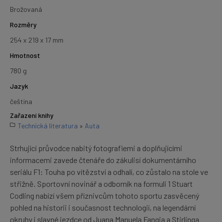
Brožovaná
Rozměry
254 x 219 x 17 mm
Hmotnost
780 g
Jazyk
čeština
Zařazení knihy
Technická literatura
»
Auta
Strhující průvodce nabitý fotografiemi a doplňujícími
informacemi zavede čtenáře do zákulisí dokumentárního
seriálu F1: Touha po vítězství a odhalí, co zůstalo na stole ve
střižně. Sportovní novinář a odborník na formuli 1 Stuart
Codling nabízí všem příznivcům tohoto sportu zasvěcený
pohled na historii i současnost technologií, na legendární
okruhy i slavné jezdce od Juana Manuela Fangia a Stirlinga