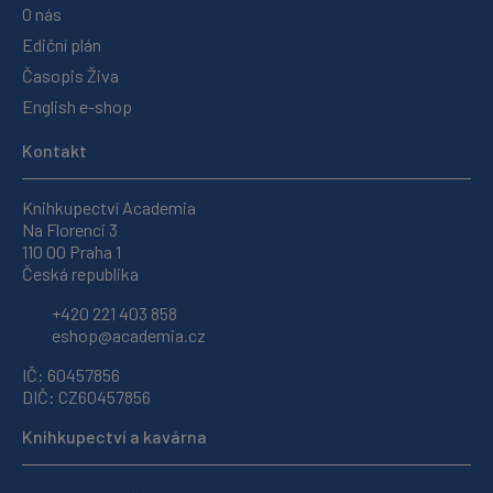
O nás
Ediční plán
Časopis Živa
English e-shop
Kontakt
Knihkupectví Academia
Na Florenci 3
110 00 Praha 1
Česká republika
+420 221 403 858
eshop@academia.cz
IČ: 60457856
DIČ: CZ60457856
Knihkupectví a kavárna