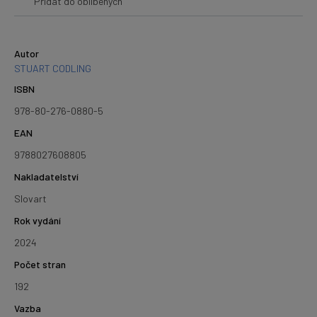
Přidat do oblíbených
Autor
STUART CODLING
ISBN
978-80-276-0880-5
EAN
9788027608805
Nakladatelství
Slovart
Rok vydání
2024
Počet stran
192
Vazba