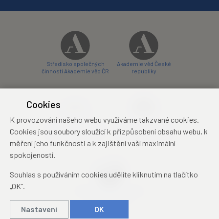
Středisko společných
Akademie věd České
činností Akademie věd ČR
republiky
Cookies
K provozování našeho webu využíváme takzvané cookies.
Zámecký hotel Liblice
Zámecký hotel Třešť
Cookies jsou soubory sloužící k přizpůsobení obsahu webu, k
konferenční centrum
konferenční centrum
měření jeho funkčnosti a k zajištění vaší maximální
spokojenosti.
Souhlas s používáním cookies udělíte kliknutím na tlačítko
„OK“.
Mezinárodní identifikační
průkaz studenta
Nastavení
OK