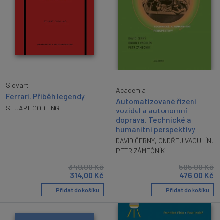
Slovart
Academia
Ferrari. Příběh legendy
Automatizované řízení
STUART CODLING
vozidel a autonomní
doprava. Technické a
humanitní perspektivy
DAVID ČERNÝ
,
ONDŘEJ VACULÍN
,
PETR ZÁMEČNÍK
349,00
Kč
595,00
Kč
314,00
Kč
476,00
Kč
Přidat do košíku
Přidat do košíku