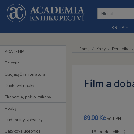
Přeskočit na hlavní obsah
KNIHY
Domů
Knihy
Periodika
ACADEMIA
Beletrie
Cizojazyčná literatura
Film a dob
Duchovní nauky
Ekonomie, právo, zákony
Hobby
89,00
Kč
vč. DPH
Hudebniny, zpěvníky
Jazykové učebnice
Přidat do oblíbených