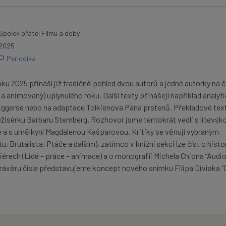
Spolek přátel Filmu a doby
2025
Periodika
roku 2025 přináší již tradičně pohled dvou autorů a jedné autorky na 
 a animovaný) uplynulého roku. Další texty přinášejí například analyt
Eggerse nebo na adaptace Tolkienova Pána prstenů. Překladové tex
žisérku Barbaru Sternberg. Rozhovor jsme tentokrát vedli s litevsk
te a s umělkyní Magdalenou Kašparovou. Kritiky se věnují vybraným
, Brutalista, Ptáče a dalším), zatímco v knižní sekci lze číst o histor
iérech (Lidé – práce – animace) a o monografii Michela Chiona “Audio
 závěru čísla představujeme koncept nového snímku Filipa Diviaka “O