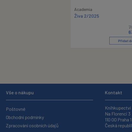
Academia
Živa 2/2025
7
6
Přidat d
Vše o nákupu
Kontakt
Knihkupectví
Poštovné
Na Florenci 3
Obchodní podmínky
110 00 Praha 1
Zpracování osobních údajů
Česká republi