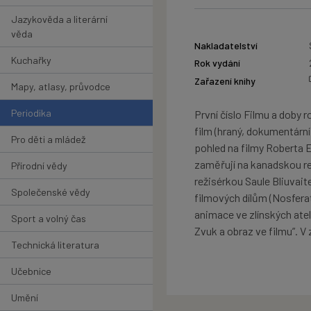
Jazykověda a literární
věda
Nakladatelství
Kuchařky
Rok vydání
Zařazení knihy
Mapy, atlasy, průvodce
Periodika
První číslo Filmu a doby 
film (hraný, dokumentární
Pro děti a mládež
pohled na filmy Roberta 
zaměřují na kanadskou re
Přírodní vědy
režisérkou Saule Bliuvai
Společenské vědy
filmových dílům (Nosferatu
animace ve zlínských atel
Sport a volný čas
Zvuk a obraz ve filmu”. V
Technická literatura
Učebnice
Umění