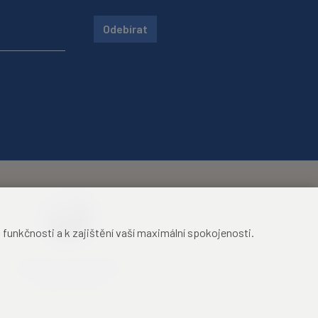
Odebírat
unkčnosti a k zajištění vaší maximální spokojenosti.
Mezinárodní identifikační
průkaz studenta