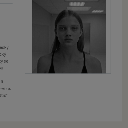
český
ický
ty se
ou
ii
-vize.
tis”.