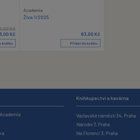
Academia
Živa 1/2025
9,00
Kč
3,00
Kč
63,00
Kč
o košíku
Přidat do košíku
Knihkupectví a kavárna
 Academia
Václavské náměstí 34, Praha
Národní 7, Praha
ka
Na Florenci 3, Praha