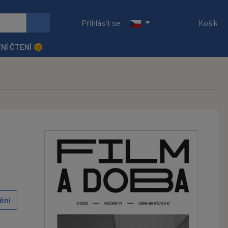
Přihlásit se
Košík
NÍ ČTENÍ 🌞
ění