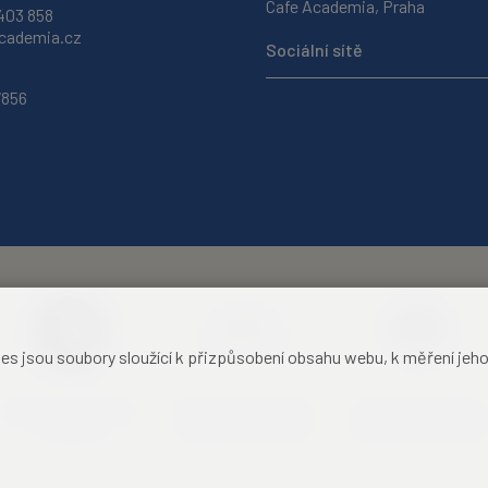
Cafe Academia, Praha
403 858
ademia.cz
Sociální sítě
7856
jsou soubory sloužící k přizpůsobení obsahu webu, k měření jeho f
Akademie věd České
Zámecký hotel Liblice
Zámecký hotel Třešť
republiky
konferenční centrum
konferenční centrum