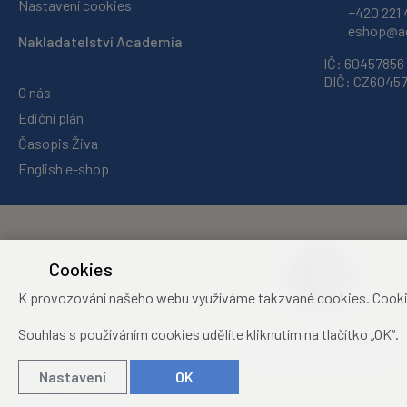
Nastavení cookies
+420 221 
eshop@ac
Nakladatelství Academia
IČ: 60457856
DIČ: CZ6045
O nás
Ediční plán
Časopis Živa
English e-shop
Cookies
K provozování našeho webu využíváme takzvané cookies. Cookies 
Souhlas s používáním cookies udělíte kliknutím na tlačítko „OK“.
Středisko společných
činností Akademie věd ČR
Nastavení
OK