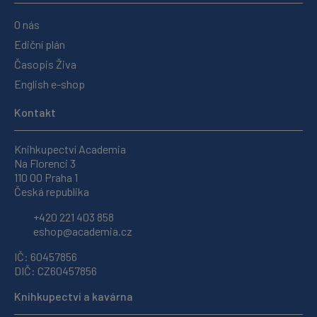
O nás
Ediční plán
Časopis Živa
English e-shop
Kontakt
Knihkupectví Academia
Na Florenci 3
110 00 Praha 1
Česká republika
+420 221 403 858
eshop@academia.cz
IČ: 60457856
DIČ: CZ60457856
Knihkupectví a kavárna