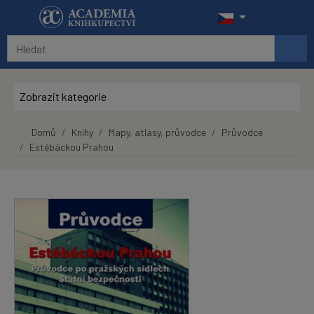
Přeskočit na hlavní obsah
Zobrazit kategorie
Domů
Knihy
Mapy, atlasy, průvodce
Průvodce
Estébáckou Prahou