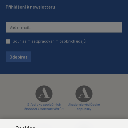
Přihlášení k newsletteru
Souhlasím se
zpracováním osobních údajů
Odebírat
Středisko společných
Akademie věd České
činností Akademie věd ČR
republiky