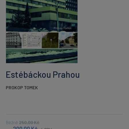
Estébáckou Prahou
PROKOP TOMEK
Běžně
250,00
Kč
200,00
Kč