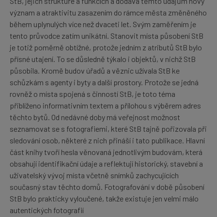
StB, jejich struktuře a funkcích a dodává těmto údajům nový
význam a atraktivitu zasazením do rámce města změněného
během uplynulých více než dvaceti let. Svým zaměřením je
tento průvodce zatím unikátní. Stanovit místa působení StB
je totiž poměrně obtížné, protože jedním z atributů StB bylo
přísné utajení. To se důsledně týkalo i objektů, v nichž StB
působila. Kromě budov úřadů a věznic užívala StB ke
schůzkám s agenty i byty a další prostory. Protože se jedná
rovněž o místa spojená s činností StB, je toto téma
přiblíženo informativním textem a přílohou s výběrem adres
těchto bytů. Od nedávné doby má veřejnost možnost
seznamovat se s fotografiemi, které StB tajně pořizovala při
sledování osob, některé z nich přináší i tato publikace. Hlavní
část knihy tvoří hesla věnovaná jednotlivým budovám, která
obsahují identifikační údaje a reflektují historický, stavební a
uživatelský vývoj místa včetně snímků zachycujících
současný stav těchto domů. Fotografování v době působení
StB bylo prakticky vyloučené, takže existuje jen velmi málo
autentických fotografií