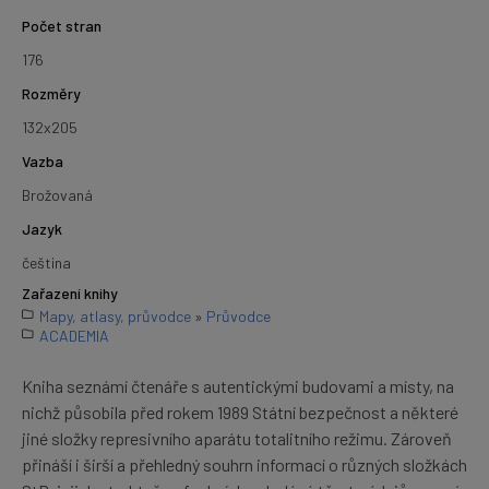
Počet stran
176
Rozměry
132x205
Vazba
Brožovaná
Jazyk
čeština
Zařazení knihy
Mapy, atlasy, průvodce
»
Průvodce
ACADEMIA
Kniha seznámí čtenáře s autentickými budovami a místy, na
nichž působila před rokem 1989 Státní bezpečnost a některé
jiné složky represivního aparátu totalitního režimu. Zároveň
přináší i širší a přehledný souhrn informací o různých složkách