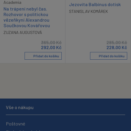
Academia
Jezovita Balbinus dotisk
Na trápení nebyl čas.
STANISLAV KOMÁREK
Rozhovor s politickou
vězeňkyní Alexandrou
Součkovou Kovářovou
ZUZANA AUGUSTOVÁ
365,00
Kč
285,00
Kč
292,00
Kč
228,00
Kč
Přidat do košíku
Přidat do košíku
Vše o nákupu
Poštovné