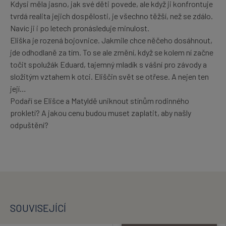
Kdysi měla jasno, jak své děti povede, ale když ji konfrontuje
tvrdá realita jejich dospělosti, je všechno těžší, než se zdálo.
Navíc ji i po letech pronásleduje minulost.
Eliška je rozená bojovnice. Jakmile chce něčeho dosáhnout,
jde odhodlaně za tím. To se ale změní, když se kolem ní začne
točit spolužák Eduard, tajemný mladík s vášní pro závody a
složitým vztahem k otci. Eliščin svět se otřese. A nejen ten
její…
Podaří se Elišce a Matyldě uniknout stínům rodinného
prokletí? A jakou cenu budou muset zaplatit, aby našly
odpuštění?
SOUVISEJÍCÍ