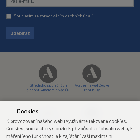
Souhlasím se
zpracováním osobních údajů
Odebírat
Středisko společných
Akademie věd České
činností Akademie věd ČR
republiky
Cookies
K provozování našeho webu využíváme takzvané cookies.
Zámecký hotel Liblice
Zámecký hotel Třešť
Cookies jsou soubory sloužící k přizpůsobení obsahu webu, k
konferenční centrum
konferenční centrum
měření jeho funkčnosti a k zajištění vaší maximální