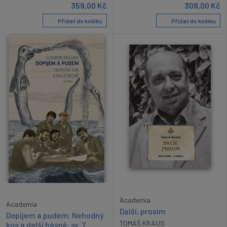
359,00
Kč
308,00
Kč
Přidat do košíku
Přidat do košíku
Academia
Academia
Další, prosím
Dopijem a pudem. Nehodný
TOMÁŠ KRAUS
kos a další básně, sv. 7