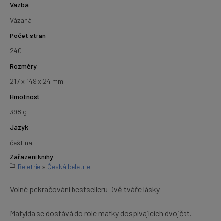
Vazba
Vázaná
Počet stran
240
Rozměry
217 x 149 x 24 mm
Hmotnost
398 g
Jazyk
čeština
Zařazení knihy
Beletrie
»
Česká beletrie
Volné pokračování bestselleru Dvě tváře lásky
Matylda se dostává do role matky dospívajících dvojčat.