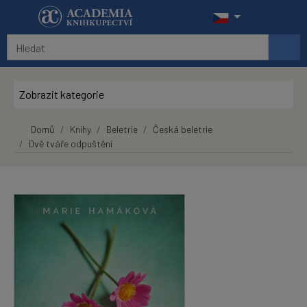
Přeskočit na hlavní obsah
Zobrazit kategorie
Domů
Knihy
Beletrie
Česká beletrie
Dvě tváře odpuštění