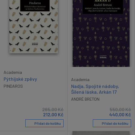
Academia
Pýthijské zpěvy
Academia
Nadja, Spojité nádoby,
PINDAROS
Šílená láska, Arkán 17
ANDRÉ BRETON
265,00
Kč
550,00
Kč
212,00
Kč
440,00
Kč
Přidat do košíku
Přidat do košíku