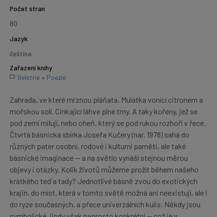
Počet stran
80
Jazyk
čeština
Zařazení knihy
Beletrie
»
Poezie
Zahrada, ve které mrznou pláňata. Mulatka vonící citronem a
mořskou solí. Cinkající láhve plné tmy. A taky kořeny, jež se
pod zemí milují, nebo oheň, který se pod rukou rozhoří v řece.
Čtvrtá básnická sbírka Josefa Kučery (nar. 1978) sahá do
různých pater osobní, rodové i kulturní paměti, ale také
básnické imaginace — a na světlo vynáší stejnou měrou
objevy i otázky. Kolik životů můžeme prožít během našeho
krátkého teď a tady? Jednotlivé básně zvou do exotických
krajin, do míst, která v tomto světě možná ani neexistují, ale i
do ryze současných, a přece univerzálních kulis. Někdy jsou
symbolické, jindy však naprosto konkrétní — což je v