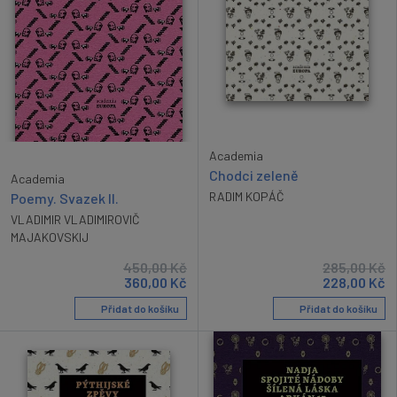
Academia
Chodci zeleně
Academia
RADIM KOPÁČ
Poemy. Svazek II.
VLADIMIR VLADIMIROVIČ
MAJAKOVSKIJ
450,00
Kč
285,00
Kč
360,00
Kč
228,00
Kč
Přidat do košíku
Přidat do košíku