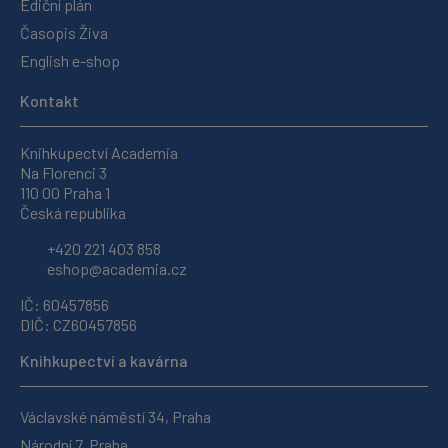
Ediční plán
Časopis Živa
English e-shop
Kontakt
Knihkupectví Academia
Na Florenci 3
110 00 Praha 1
Česká republika
+420 221 403 858
eshop@academia.cz
IČ: 60457856
DIČ: CZ60457856
Knihkupectví a kavárna
Václavské náměstí 34, Praha
Národní 7, Praha