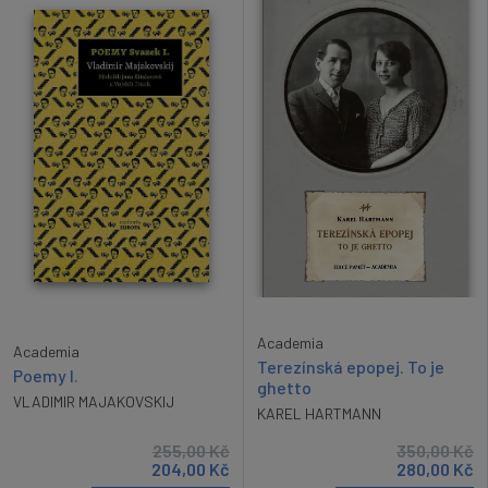
Academia
Academia
Terezínská epopej. To je
Poemy I.
ghetto
VLADIMIR MAJAKOVSKIJ
KAREL HARTMANN
255,00
Kč
350,00
Kč
204,00
Kč
280,00
Kč