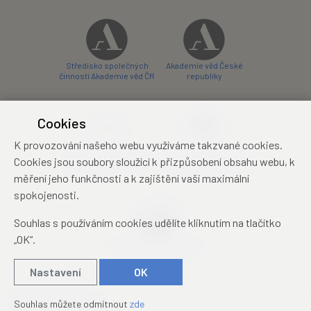
Středisko společných
Akademie věd České
činností Akademie věd ČR
republiky
Cookies
K provozování našeho webu využíváme takzvané cookies.
Zámecký hotel Liblice
Zámecký hotel Třešť
Cookies jsou soubory sloužící k přizpůsobení obsahu webu, k
konferenční centrum
konferenční centrum
měření jeho funkčnosti a k zajištění vaší maximální
spokojenosti.
Souhlas s používáním cookies udělíte kliknutím na tlačítko
„OK“.
Mezinárodní identifikační
průkaz studenta
Nastavení
OK
© 2019 – 2026
Academia
Souhlas můžete odmítnout
zde