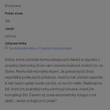
Brožovaná
Počet stran
156
Jazyk
čeština
Zařazení knihy
Společenské vědy
»
Populární psychologie
Kniha, která vznikala formou blogových článků a zápisků v
projektu Detoxikuj život vám otevírá možnost změnit to, co
žijete. Mnoho lidí má mylný dojem, že pokud jejich život
neprobíhá podle jejich představ, musí to tak zůstat napořád.
A tak často spílají osudu za vše, co se jim nelíbí. Nadávají na
lidi, kteří jim podrážejí nohy a kritizují situace, které jim
komplikují žití. Časem už zcela automaticky fungují v roli
oběti. Jenže co když je to jinak?