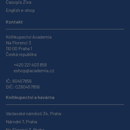
Časopis Živa
English e-shop
Kontakt
Knihkupectví Academia
Na Florenci 3
110 00 Praha 1
Česká republika
+420 221 403 858
eshop@academia.cz
IČ: 60457856
DIČ: CZ60457856
Knihkupectví a kavárna
Václavské náměstí 34, Praha
Národní 7, Praha
Na Florenci 3, Praha