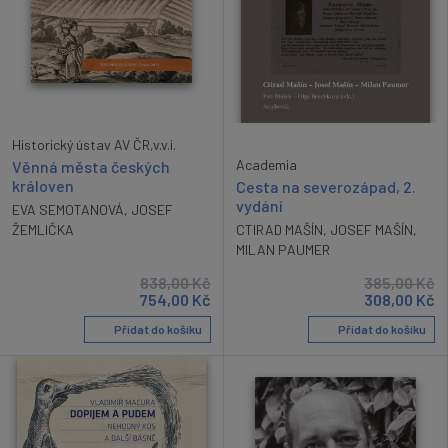
Historický ústav AV ČR,v.v.i.
Academia
Věnná města českých
královen
Cesta na severozápad, 2.
vydání
EVA SEMOTANOVÁ
,
JOSEF
CTIRAD MAŠÍN
,
JOSEF MAŠÍN
,
ŽEMLIČKA
MILAN PAUMER
838,00
Kč
385,00
Kč
754,00
Kč
308,00
Kč
Přidat do košíku
Přidat do košíku