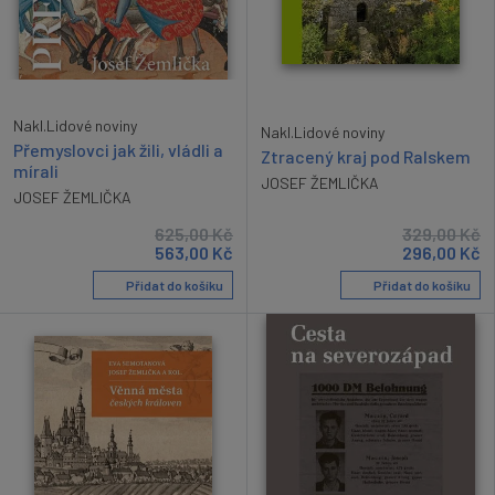
Nakl.Lidové noviny
Nakl.Lidové noviny
Přemyslovci jak žili, vládli a
Ztracený kraj pod Ralskem
mírali
JOSEF ŽEMLIČKA
JOSEF ŽEMLIČKA
625,00
Kč
329,00
Kč
563,00
Kč
296,00
Kč
Přidat do košíku
Přidat do košíku