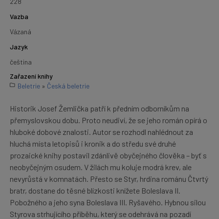
228
Vazba
Vázaná
Jazyk
čeština
Zařazení knihy
Beletrie
»
Česká beletrie
Historik Josef Žemlička patří k předním odborníkům na
přemyslovskou dobu. Proto neudiví, že se jeho román opírá o
hluboké dobové znalosti. Autor se rozhodl nahlédnout za
hluchá místa letopisů i kronik a do středu své druhé
prozaické knihy postavil zdánlivě obyčejného člověka – byť s
neobyčejným osudem. V žilách mu koluje modrá krev, ale
nevyrůstá v komnatách. Přesto se Styr, hrdina románu Čtvrtý
bratr, dostane do těsné blízkosti knížete Boleslava II.
Pobožného a jeho syna Boleslava III. Ryšavého. Hybnou silou
Styrova strhujícího příběhu, který se odehrává na pozadí