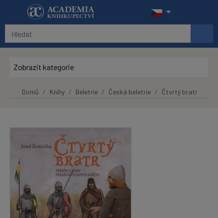
Přeskočit na hlavní obsah
Zobrazit kategorie
Domů
Knihy
Beletrie
Česká beletrie
Čtvrtý bratr