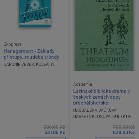
Ekopress
Management - Základy,
přístupy, soudobé trendy
JAROMÍR VEBER
,
KOLEKTIV
Academia
Latinské biblické drama v
českých zemích doby
předbělohorské
MAGDALÉNA JACKOVÁ
,
MARKÉTA KLOSOVÁ
,
KOLEKTIV
590,00
Kč
795,00
Kč
531,00
Kč
636,00
Kč