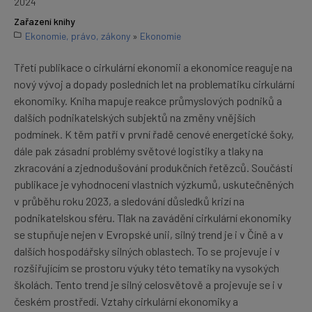
2024
Zařazení knihy
Ekonomie, právo, zákony
»
Ekonomie
Třetí publikace o cirkulární ekonomii a ekonomice reaguje na
nový vývoj a dopady posledních let na problematiku cirkulární
ekonomiky. Kniha mapuje reakce průmyslových podniků a
dalších podnikatelských subjektů na změny vnějších
podmínek. K těm patří v první řadě cenové energetické šoky,
dále pak zásadní problémy světové logistiky a tlaky na
zkracování a zjednodušování produkčních řetězců. Součástí
publikace je vyhodnocení vlastních výzkumů, uskutečněných
v průběhu roku 2023, a sledování důsledků krizí na
podnikatelskou sféru. Tlak na zavádění cirkulární ekonomiky
se stupňuje nejen v Evropské unii, silný trend je i v Číně a v
dalších hospodářsky silných oblastech. To se projevuje i v
rozšiřujícím se prostoru výuky této tematiky na vysokých
školách. Tento trend je silný celosvětově a projevuje se i v
českém prostředí. Vztahy cirkulární ekonomiky a