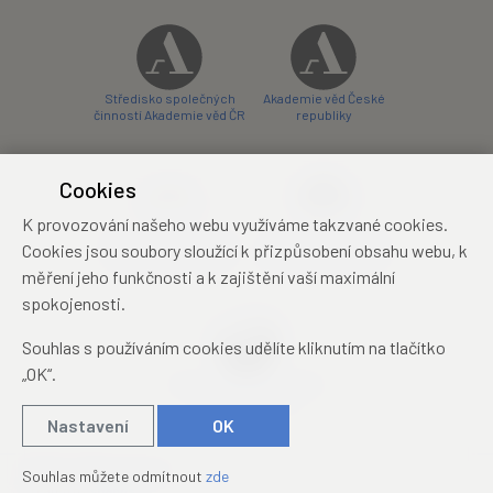
Středisko společných
Akademie věd České
činností Akademie věd ČR
republiky
Cookies
K provozování našeho webu využíváme takzvané cookies.
Zámecký hotel Liblice
Zámecký hotel Třešť
Cookies jsou soubory sloužící k přizpůsobení obsahu webu, k
konferenční centrum
konferenční centrum
měření jeho funkčnosti a k zajištění vaší maximální
spokojenosti.
Souhlas s používáním cookies udělíte kliknutím na tlačítko
„OK“.
Mezinárodní identifikační
průkaz studenta
Nastavení
OK
© 2019 – 2026
Academia
Souhlas můžete odmítnout
zde
Created by
sna
pp
s!