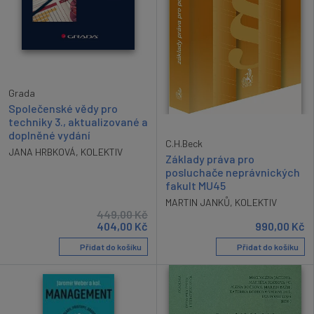
Grada
Společenské vědy pro
techniky 3., aktualizované a
doplněné vydání
C.H.Beck
JANA HRBKOVÁ
,
KOLEKTIV
Základy práva pro
posluchače neprávnických
fakult MU45
MARTIN JANKŮ
,
KOLEKTIV
449,00
Kč
404,00
Kč
990,00
Kč
Přidat do košíku
Přidat do košíku