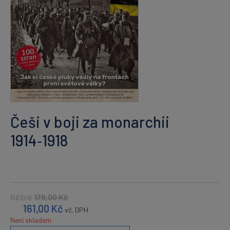
Češi v boji za monarchii
1914‑1918
Běžně
179,00
Kč
161,00
Kč
vč. DPH
Není skladem