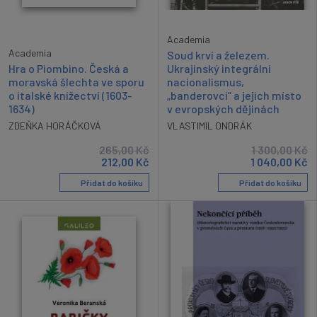
Academia
Academia
Soud krví a železem.
Hra o Piombino. Česká a
Ukrajinský integrální
moravská šlechta ve sporu
nacionalismus,
o italské knížectví (1603-
„banderovci“ a jejich místo
1634)
v evropských dějinách
ZDEŇKA HORÁČKOVÁ
VLASTIMIL ONDRÁK
265,00
Kč
1 300,00
Kč
212,00
Kč
1 040,00
Kč
Přidat do košíku
Přidat do košíku