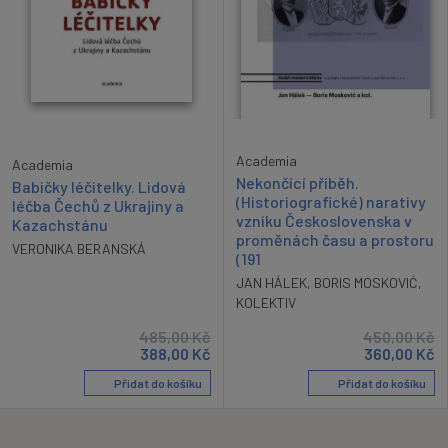
Academia
Academia
Nekončící příběh.
Babičky léčitelky. Lidová
(Historiografické) narativy
léčba Čechů z Ukrajiny a
vzniku Československa v
Kazachstánu
proměnách času a prostoru
VERONIKA BERANSKÁ
(191
JAN HÁLEK
,
BORIS MOSKOVIĆ
,
KOLEKTIV
485,00
Kč
450,00
Kč
388,00
Kč
360,00
Kč
Přidat do košíku
Přidat do košíku