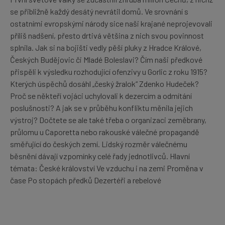
se přibližně každý desátý nevrátil domů. Ve srovnání s
ostatními evropskými národy sice naši krajané neprojevovali
příliš nadšení, přesto drtivá většina z nich svou povinnost
splnila. Jak si na bojišti vedly pěší pluky z Hradce Králové,
Českých Budějovic či Mladé Boleslavi? Čím naši předkové
přispěli k výsledku rozhodující ofenzivy u Gorlic z roku 1915?
Kterých úspěchů dosáhl „český žralok“ Zdenko Hudeček?
Proč se někteří vojáci uchylovali k dezercím a odmítání
poslušnosti? A jak se v průběhu konfliktu měnila jejich
výstroj? Dočtete se ale také třeba o organizaci zeměbrany,
průlomu u Caporetta nebo rakouské válečné propagandě
směřující do českých zemí. Lidský rozměr válečnému
běsnění dávají vzpomínky celé řady jednotlivců. Hlavní
témata: České království Ve vzduchu i na zemi Proměna v
čase Po stopách předků Dezertéři a rebelové