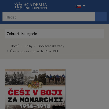
Přeskočit na hlavní obsah
Zobrazit kategorie
Domů
Knihy
Společenské vědy
Češi v boji za monarchii 1914-1918