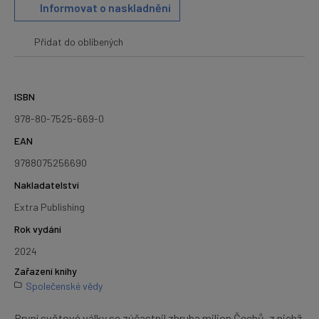
Informovat o naskladnění
Přidat do oblíbených
ISBN
978-80-7525-669-0
EAN
9788075256690
Nakladatelství
Extra Publishing
Rok vydání
2024
Zařazení knihy
Společenské vědy
První světové války se zúčastnil zhruba milion Čechů, z nichž