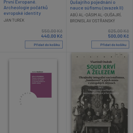
První Evropané.
Qušajrího pojednání o
Archeologie počátků
nauce súfismu (svazek II)
evropské identity
ABÚ AL-QÁSIM AL-QUŠAJRÍ
,
JAN TUREK
BRONISLAV OSTŘANSKÝ
550,00
Kč
625,00
Kč
440,00
Kč
500,00
Kč
Přidat do košíku
Přidat do košíku