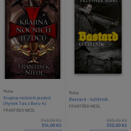
Moba
Moba
Krajina nočních jezdců
Bastard – lučištník
(Hynek Tas z Boru 4)
FRANTIŠEK NIEDL
FRANTIŠEK NIEDL
349,00
Kč
369,00
Kč
314,00
Kč
332,00
Kč