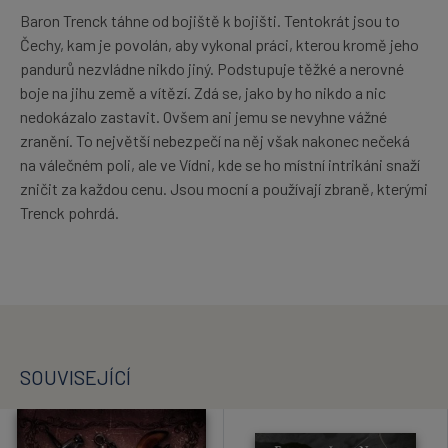
Baron Trenck táhne od bojiště k bojišti. Tentokrát jsou to
Čechy, kam je povolán, aby vykonal práci, kterou kromě jeho
pandurů nezvládne nikdo jiný. Podstupuje těžké a nerovné
boje na jihu země a vítězí. Zdá se, jako by ho nikdo a nic
nedokázalo zastavit. Ovšem ani jemu se nevyhne vážné
zranění. To největší nebezpečí na něj však nakonec nečeká
na válečném poli, ale ve Vídni, kde se ho místní intrikáni snaží
zničit za každou cenu. Jsou mocní a používají zbraně, kterými
Trenck pohrdá.
SOUVISEJÍCÍ