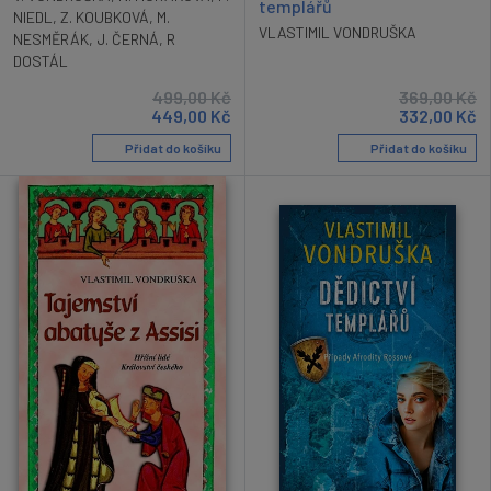
templářů
NIEDL
,
Z. KOUBKOVÁ
,
M.
VLASTIMIL VONDRUŠKA
NESMĚRÁK
,
J. ČERNÁ
,
R
DOSTÁL
499,00
Kč
369,00
Kč
449,00
Kč
332,00
Kč
Přidat do košíku
Přidat do košíku