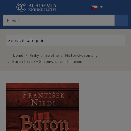
Přeskočit na hlavní obsah
Zobrazit kategorie
Domů
Knihy
Beletrie
Historické romány
Baron Trenck - Smlouva se smrtihlavem