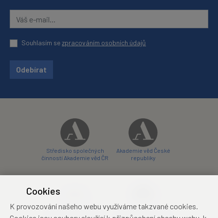
Souhlasím se
zpracováním osobních údajů
Odebírat
Středisko společných
Akademie věd České
činností Akademie věd ČR
republiky
Cookies
K provozování našeho webu využíváme takzvané cookies.
Zámecký hotel Liblice
Zámecký hotel Třešť
Cookies jsou soubory sloužící k přizpůsobení obsahu webu, k