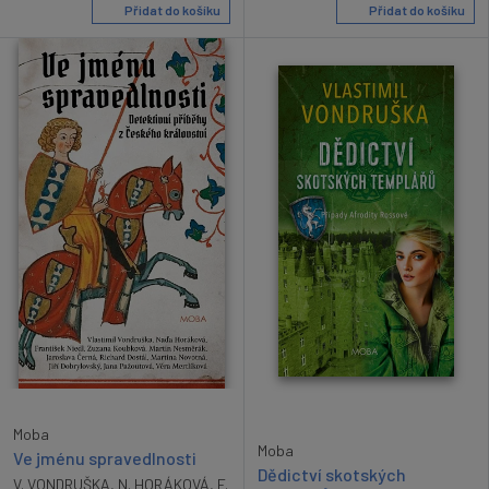
Přidat do košíku
Přidat do košíku
Moba
Moba
Ve jménu spravedlnosti
Dědictví skotských
V. VONDRUŠKA
,
N. HORÁKOVÁ
,
F.