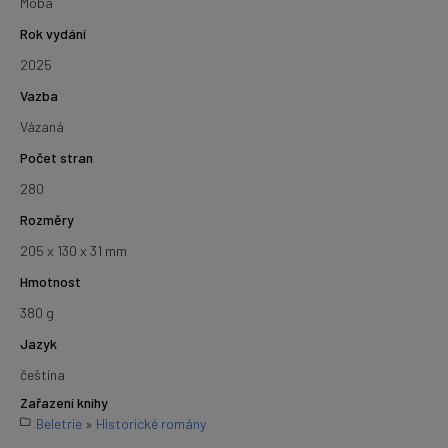
Moba
Rok vydání
2025
Vazba
Vázaná
Počet stran
280
Rozměry
205 x 130 x 31 mm
Hmotnost
380 g
Jazyk
čeština
Zařazení knihy
Beletrie
»
Historické romány