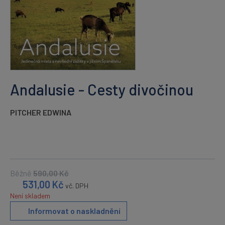
Andalusie - Cesty divočinou
PITCHER EDWINA
Běžně
590,00
Kč
531,00
Kč
vč. DPH
Není skladem
Informovat o naskladnění