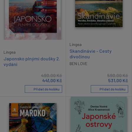
Lingea
Skandinávie - Cesty
Lingea
divočinou
Japonsko plnými doušky 2.
BEN LOVE
vydání
490,00
Kč
590,00
Kč
441,00
Kč
531,00
Kč
Přidat do košíku
Přidat do košíku