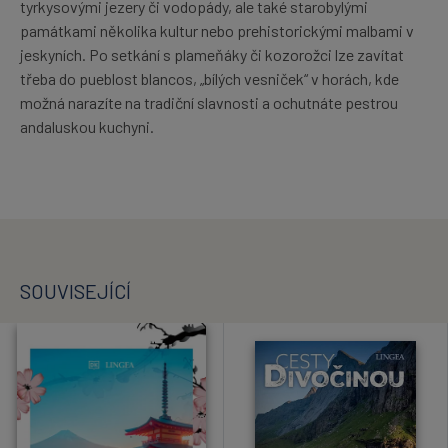
tyrkysovými jezery či vodopády, ale také starobylými
památkami několika kultur nebo prehistorickými malbami v
jeskyních. Po setkání s plameňáky či kozorožci lze zavítat
třeba do pueblost blancos, „bílých vesniček“ v horách, kde
možná narazíte na tradiční slavnosti a ochutnáte pestrou
andaluskou kuchyni.
SOUVISEJÍCÍ