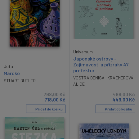
Universum
Japonské ostrovy -
Zajímavosti a přízraky 47
Jota
prefektur
Maroko
VOSTRÁ DENISA | KRAEMEROVÁ
STUART BUTLER
ALICE
798,00
Kč
499,00
Kč
718,00
Kč
449,00
Kč
Přidat do košíku
Přidat do košíku