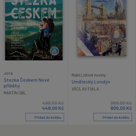
Jota
Nakl.Lidové noviny
Stezka Českem Nové
Umělecký Londýn
příběhy
VÁCLAV FIALA
MARTIN ÚBL
498,00
Kč
889,00
Kč
448,00
Kč
800,00
Kč
Přidat do košíku
Přidat do košíku