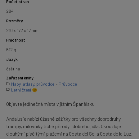
Počet stran
284
Rozměry
210 x 172 x 17 mm
Hmotnost
612 g
Jazyk
čeština
Zařazení knihy
Mapy, atlasy, průvodce
»
Průvodce
Letní čtení 🌞
Objevte jedinečná místa v jižním Španělsku
Andalusie nabízí úžasné zážitky pro všechny dobrodruhy,
trampy, milovníky tiché přírody i dobrého jídla. Okouzluje
dlouhými písčitými plážemi na Costa del Sol a Costa de la Luz,