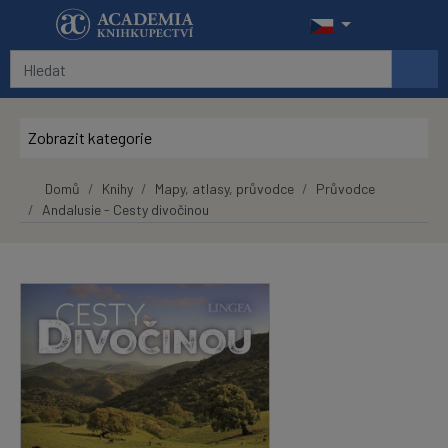
Přeskočit na hlavní obsah
Zobrazit kategorie
Domů
Knihy
Mapy, atlasy, průvodce
Průvodce
Andalusie - Cesty divočinou