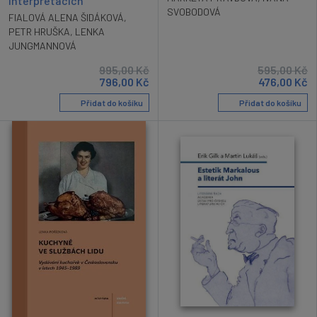
interpretacích
SVOBODOVÁ
FIALOVÁ ALENA ŠIDÁKOVÁ
,
PETR HRUŠKA
,
LENKA
JUNGMANNOVÁ
995,00
Kč
595,00
Kč
796,00
Kč
476,00
Kč
Přidat do košíku
Přidat do košíku