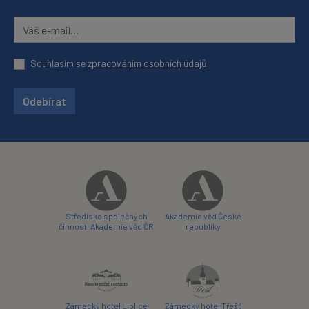
Souhlasím se
zpracováním osobních údajů
Odebírat
Středisko společných
Akademie věd České
činností Akademie věd ČR
republiky
Zámecký hotel Liblice
Zámecký hotel Třešť