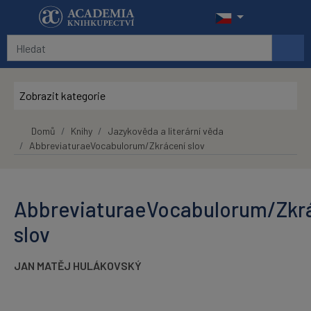
Přeskočit na hlavní obsah
Zobrazit kategorie
Domů
Knihy
Jazykověda a literární věda
AbbreviaturaeVocabulorum/Zkrácení slov
AbbreviaturaeVocabulorum/Zkr
slov
JAN MATĚJ HULÁKOVSKÝ