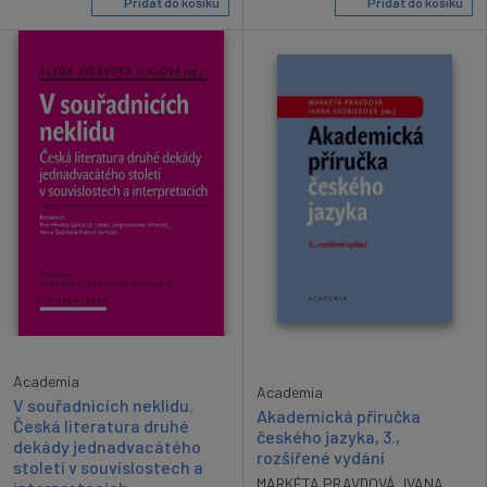
Přidat do košíku
Přidat do košíku
Academia
Academia
V souřadnicích neklidu.
Akademická příručka
Česká literatura druhé
českého jazyka, 3.,
dekády jednadvacátého
rozšířené vydání
století v souvislostech a
MARKÉTA PRAVDOVÁ
,
IVANA