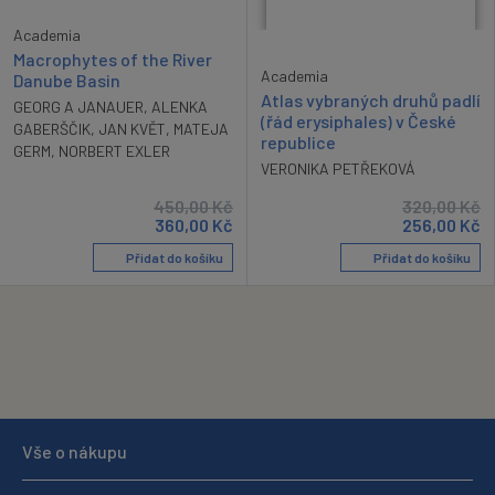
Academia
Macrophytes of the River
Academia
Danube Basin
Atlas vybraných druhů padlí
GEORG A JANAUER
,
ALENKA
(řád erysiphales) v České
GABERŠČIK
,
JAN KVĚT
,
MATEJA
republice
GERM
,
NORBERT EXLER
VERONIKA PETŘEKOVÁ
450,00
Kč
320,00
Kč
360,00
Kč
256,00
Kč
Přidat do košíku
Přidat do košíku
Vše o nákupu