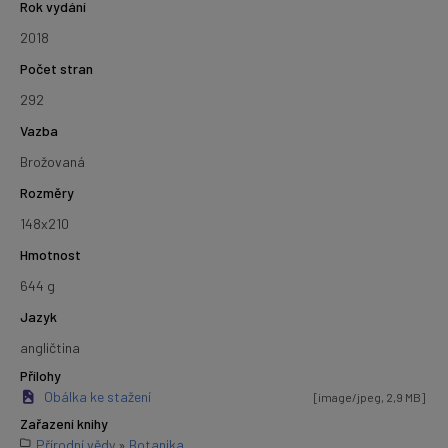
Rok vydání
2018
Počet stran
292
Vazba
Brožovaná
Rozměry
148x210
Hmotnost
644 g
Jazyk
angličtina
Přílohy
Obálka ke stažení
[image/jpeg, 2,9 MB]
Zařazení knihy
Přírodní vědy
»
Botanika