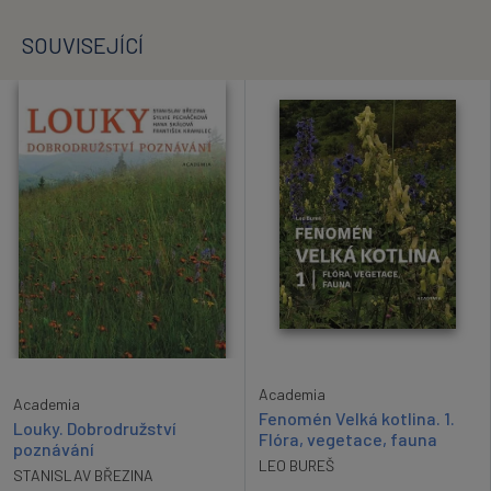
SOUVISEJÍCÍ
Academia
Academia
Fenomén Velká kotlina. 1.
Louky. Dobrodružství
Flóra, vegetace, fauna
poznávání
LEO BUREŠ
STANISLAV BŘEZINA