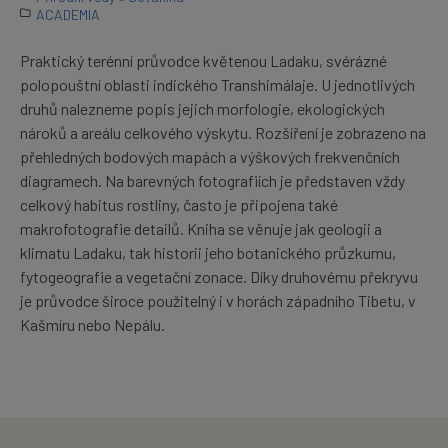
ACADEMIA
Praktický terénní průvodce květenou Ladaku, svérázné
polopouštní oblasti indického Transhimálaje. U jednotlivých
druhů nalezneme popis jejich morfologie, ekologických
nároků a areálu celkového výskytu. Rozšíření je zobrazeno na
přehledných bodových mapách a výškových frekvenčních
diagramech. Na barevných fotografiích je představen vždy
celkový habitus rostliny, často je připojena také
makrofotografie detailů. Kniha se věnuje jak geologii a
klimatu Ladaku, tak historii jeho botanického průzkumu,
fytogeografie a vegetační zonace. Díky druhovému překryvu
je průvodce široce použitelný i v horách západního Tibetu, v
Kašmíru nebo Nepálu.