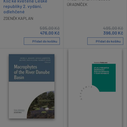
Klíč ke květeně České
ÚRADNÍČEK
republiky 2. vydání,
odlehčené
ZDENĚK KAPLAN
595,00
Kč
495,00
Kč
476,00
Kč
396,00
Kč
Přidat do košíku
Přidat do košíku