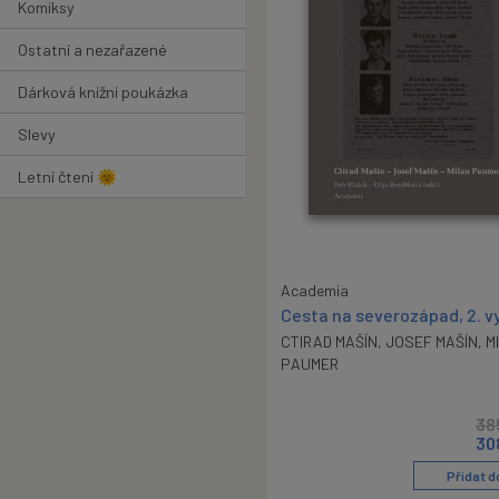
Komiksy
Ostatní a nezařazené
Dárková knižní poukázka
Slevy
Letní čtení 🌞
Academia
Cesta na severozápad, 2. v
CTIRAD MAŠÍN
,
JOSEF MAŠÍN
,
M
PAUMER
38
30
Přidat d