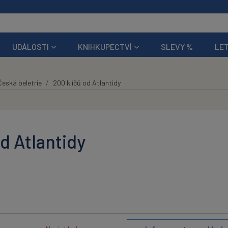
UDÁLOSTI
KNIHKUPECTVÍ
SLEVY %
LET
Česká beletrie
200 klíčů od Atlantidy
d Atlantidy