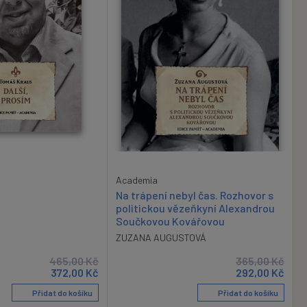
Academia
Na trápení nebyl čas. Rozhovor s
politickou vězeňkyní Alexandrou
Součkovou Kovářovou
ZUZANA AUGUSTOVÁ
465,00
Kč
365,00
Kč
372,00
Kč
292,00
Kč
Přidat do košíku
Přidat do košíku