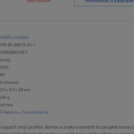
Informovat o naskladn
Není skladem
ONDŘEJ KAŠINA
978-80-88073-61-1
9788088073611
Bondy
2025
381
Brožovaná
211 x 147 x 28 mm
506 g
čeština
Beletrie
»
Česká beletrie
í opustit svoji profesi, domov a zvyky a vyměnit to za úplně novou 
 daleko? Všechno hodit za hlavu a začít znovu třeba někde na ostrov