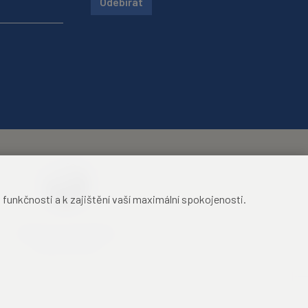
Odebírat
unkčnosti a k zajištění vaší maximální spokojenosti.
Mezinárodní identifikační
průkaz studenta