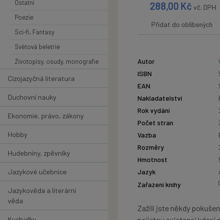
Ostatní
288,00
Kč
vč. DPH
Poezie
Přidat do oblíbených
Sci-fi, Fantasy
Světová beletrie
Autor
Životopisy, osudy, monografie
ISBN
Cizojazyčná literatura
EAN
Duchovní nauky
Nakladatelství
Rok vydání
Ekonomie, právo, zákony
Počet stran
Hobby
Vazba
Rozměry
Hudebniny, zpěvníky
Hmotnost
Jazykové učebnice
Jazyk
Zařazení knihy
Jazykověda a literární
věda
Zažili jste někdy pokušen
Kuchařky
nejistou existenci kdesi