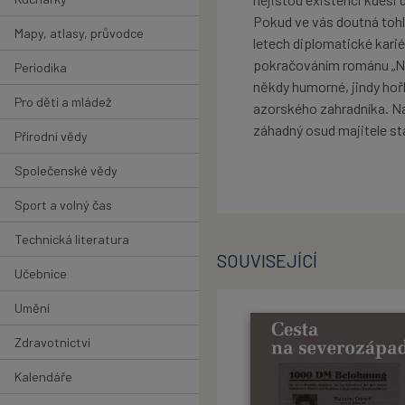
Pokud ve vás doutná tohle
Mapy, atlasy, průvodce
letech diplomatické karié
pokračováním románu „Ne,
Periodika
někdy humorné, jindy hořk
Pro děti a mládež
azorského zahradníka. Na 
záhadný osud majitele st
Přírodní vědy
Společenské vědy
Sport a volný čas
Technická literatura
SOUVISEJÍCÍ
Učebnice
Umění
Zdravotnictví
Kalendáře