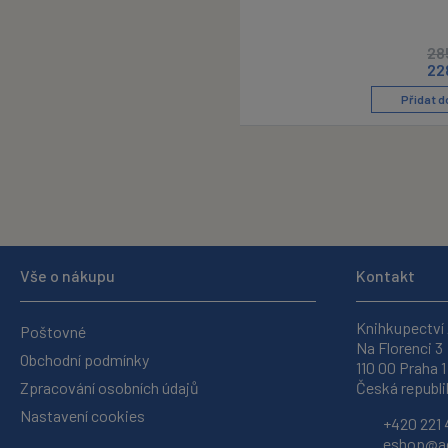
28
22
Přidat d
Vše o nákupu
Kontakt
Knihkupectví
Poštovné
Na Florenci 3
Obchodní podmínky
110 00 Praha 1
Zpracování osobních údajů
Česká republi
Nastavení cookies
+420 221 
eshop@ac