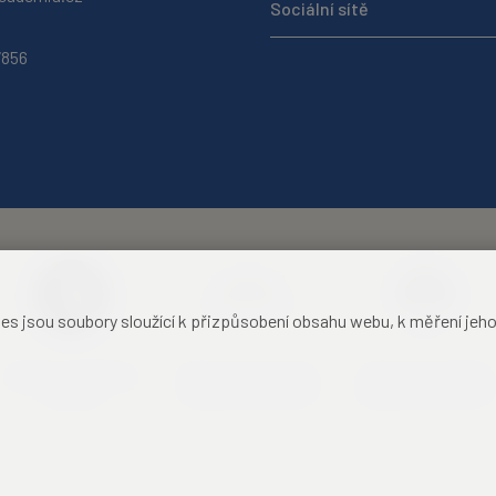
Sociální sítě
7856
jsou soubory sloužící k přizpůsobení obsahu webu, k měření jeho f
Akademie věd České
Zámecký hotel Liblice
Zámecký hotel Třešť
republiky
konferenční centrum
konferenční centrum