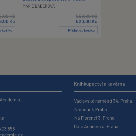
MARIE BADEROVÁ
5,00
Kč
650,00
Kč
8,00
Kč
520,00
Kč
o košíku
Přidat do košíku
Knihkupectví a kavárna
 Academia
Václavské náměstí 34, Praha
Národní 7, Praha
ka
Na Florenci 3, Praha
Cafe Academia, Praha
403 858
ademia.cz