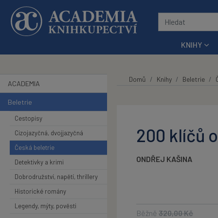
Přeskočit na hlavní obsah
KNIHY
Domů
Knihy
Beletrie
ACADEMIA
Beletrie
Cestopisy
200 klíčů o
Cizojazyčná, dvojjazyčná
Česká beletrie
ONDŘEJ KAŠINA
Detektivky a krimi
Dobrodružství, napětí, thrillery
Historické romány
Legendy, mýty, pověsti
Běžně
320,00
Kč