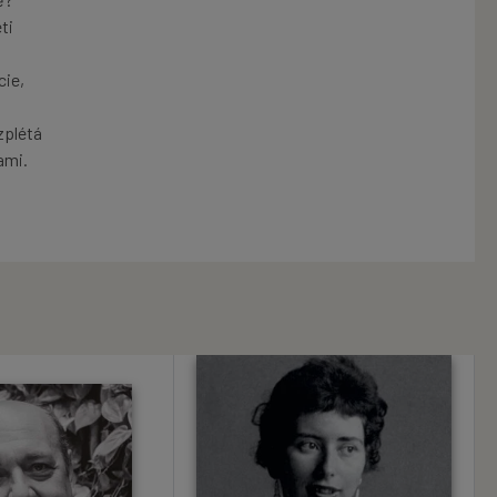
ti
cie,
zplétá
ami.