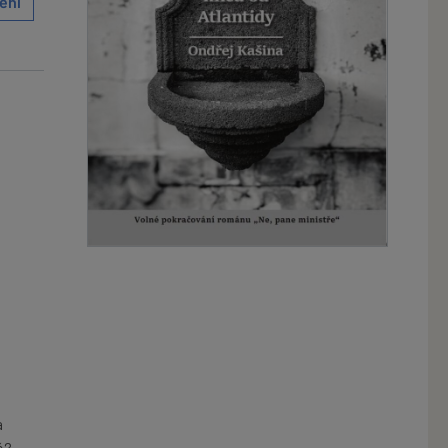
ění
a
ě?