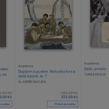
Academia
Academia
Další, prosím
ydání
Dopijem a pudem. Nehodný kos a
TOMÁŠ KRAUS
ILAN
další básně, sv. 7
VLADIMÍR MACURA
5,00
Kč
465,00
Kč
8,00
Kč
372,00
Kč
o košíku
Přidat do košíku