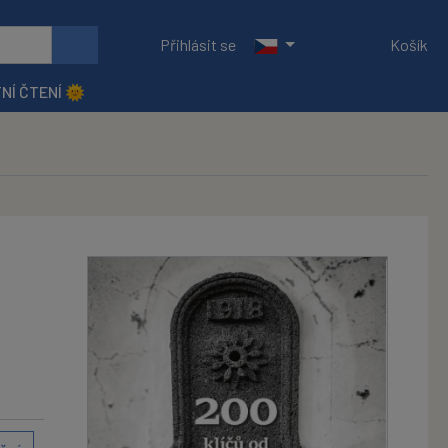
Přihlásit se
Košík
NÍ ČTENÍ 🌞