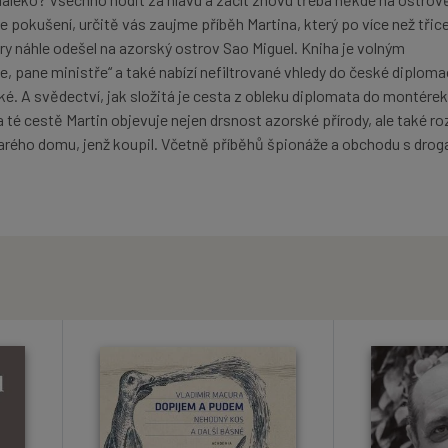
 pokušení, určitě vás zaujme příběh Martina, který po více než třice
ry náhle odešel na azorský ostrov Sao Miguel. Kniha je volným
 pane ministře“ a také nabízí nefiltrované vhledy do české diploma
é. A svědectví, jak složitá je cesta z obleku diplomata do montérek
té cestě Martin objevuje nejen drsnost azorské přírody, ale také ro
arého domu, jenž koupil. Včetně příběhů špionáže a obchodu s drog