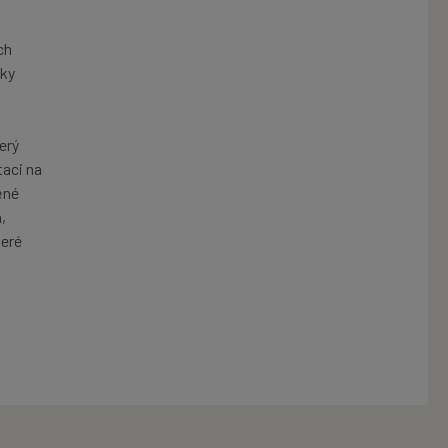
ch
tky
erý
taci na
ěné
,
teré
: