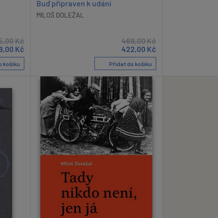
Buď připraven k udání
MILOŠ DOLEŽAL
5,00
Kč
469,00
Kč
8,00
Kč
422,00
Kč
o košíku
Přidat do košíku