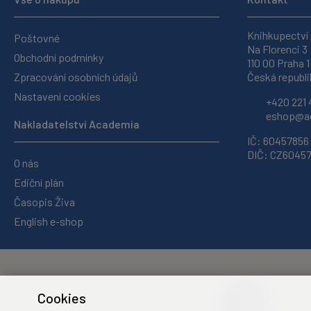
Knihkupectví
Poštovné
Na Florenci 3
Obchodní podmínky
110 00 Praha 1
Zpracování osobních údajů
Česká republi
Nastavení cookies
+420 221 
eshop@ac
Nakladatelství Academia
IČ: 60457856
DIČ: CZ6045
O nás
Ediční plán
Časopis Živa
English e-shop
Cookies