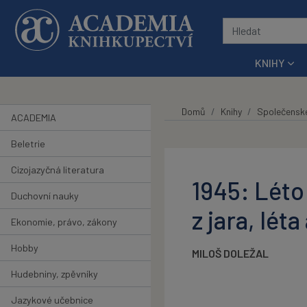
Přeskočit na hlavní obsah
KNIHY
Domů
Knihy
Společensk
ACADEMIA
Beletrie
Cizojazyčná literatura
1945: Léto
Duchovní nauky
z jara, lét
Ekonomie, právo, zákony
Hobby
MILOŠ DOLEŽAL
Hudebniny, zpěvníky
Jazykové učebnice