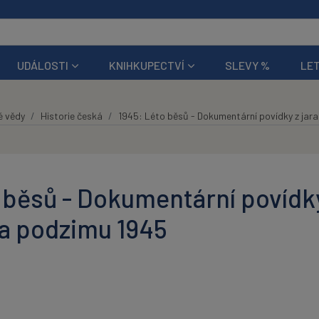
UDÁLOSTI
KNIHKUPECTVÍ
SLEVY %
LET
é vědy
Historie česká
1945: Léto běsů - Dokumentární povídky z jara
 běsů - Dokumentární povídk
a a podzimu 1945