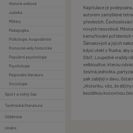
Historie světová
Kapitulace je podepsána, š
Judaika
autorem zamýšlené tetralo
převlecích. Čechoslováci 
Military
nových nesvobod. Měsíce 
Pedagogika
kamuflování pofiderních 
Politologie, hospodářství
Šámalových a jejich nalez
Pomocné vědy historické
kdysi utekl z Ruska, aby
Sibiř. Loupežné vraždy 
Populární psychologie
velbloudice, kterou odvá
Psychologie
čestná jednotka „partyzán
Regionální literatura
pak zabíjejí v davu. Osta
Sociologie
„Historiku, věz, že dějin
bezděkou kocovinou český
Sport a volný čas
Technická literatura
Učebnice
Umění