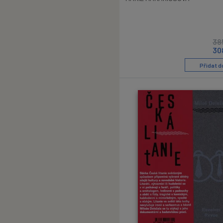
38
30
Přidat d