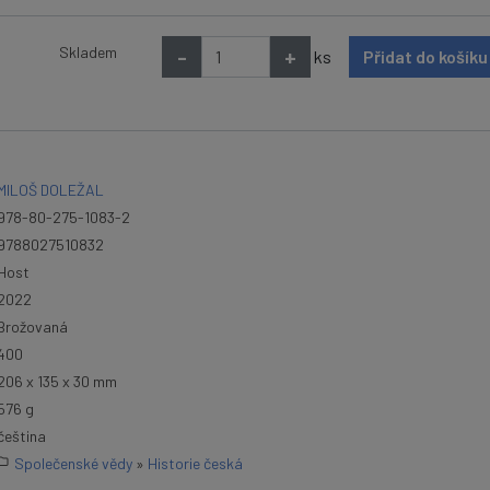
Skladem
-
+
ks
Přidat do košík
MILOŠ DOLEŽAL
978-80-275-1083-2
9788027510832
Host
2022
Brožovaná
400
206 x 135 x 30 mm
576 g
čeština
Společenské vědy
»
Historie česká