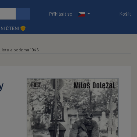
Přihlásit se
Košík
NÍ ČTENÍ 🌞
, léta a podzimu 1945
y