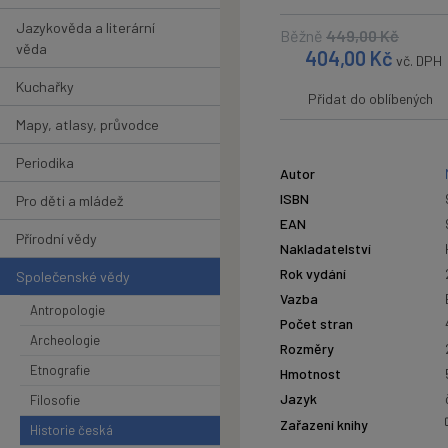
Jazykověda a literární
Běžně
449,00
Kč
věda
404,00
Kč
vč. DPH
Kuchařky
Přidat do oblíbených
Mapy, atlasy, průvodce
Periodika
Autor
ISBN
Pro děti a mládež
EAN
Přírodní vědy
Nakladatelství
Rok vydání
Společenské vědy
Vazba
Antropologie
Počet stran
Archeologie
Rozměry
Etnografie
Hmotnost
Jazyk
Filosofie
Zařazení knihy
Historie česká