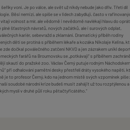
eříky voní. Je po válce, ale svět už nikdy nebude jako dřív. Třetí díl
gie. Běsi nemizí, ale spíše se v lidech zabydlují, často v rafinovaný
vítají volnost a mír, ale vědomě i nevědomě navlékají hlavu do oprá
plné šťastných návratů, nových začátků, ale i surových odplat,
válečných kariér, sebevražd a zklamání. Dramatický příběh rodiny
ených dětí se protíná s příběhem lékaře a kozáka Nikolaje Kelina, kt
 se zde dočkal poválečného zatčení NKVD a jen zázrakem unikl depor
německých farářů na Broumovsku se „potkávají“ s příběhem zachrán
dějí skauti do pražské zoo. Václav Černý putuje rodným Náchodskem
ů“ při odhalování pamětní desky přestřelí dráty vysokého napětí, k
tně je to profesor Černý, kdo na jednom místě svých vzpomínek píše
y naší soudobé národní krize budeš musit zahájit už tou rozptýlenou a
ch myslí v druhé půli roku pětačtyřicátého.“