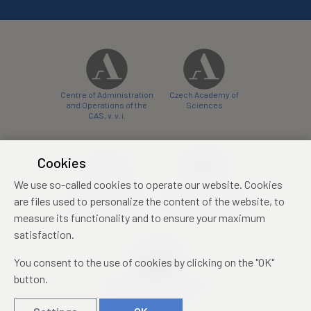
Centre of Administration
Czech Academy of
and Operations of the
Sciences
CAS, v. v. i.
Cookies
We use so-called cookies to operate our website. Cookies
Castle Hotel Liblice
Zámecký hotel Třešť
are files used to personalize the content of the website, to
conference centre
konferenční centrum
measure its functionality and to ensure your maximum
satisfaction.
You consent to the use of cookies by clicking on the "OK"
button.
Mezinárodní identifikační
průkaz studenta