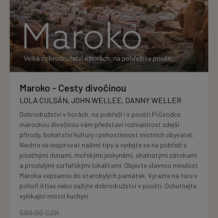
Maroko - Cesty divočinou
LOLA CULSÁN, JOHN WELLEE, DANNY WELLER
Dobrodružství v horách, na pobřeží i v poušti Průvodce
marockou divočinou vám představí rozmanitost zdejší
přírody, bohatství kultury i pohostinnost místních obyvatel.
Nechte se inspirovat našimi tipy a vydejte se na pobřeží s
písečnými dunami, mořskými jeskyněmi, skalnatými zátokami
a proslulými surfařskými lokalitami. Objevte slavnou minulost
Maroka vepsanou do starobylých památek. Vyrazte na túru v
pohoří Atlas nebo zažijte dobrodružství v poušti. Ochutnejte
vynikající místní kuchyni.
590.00
CZK