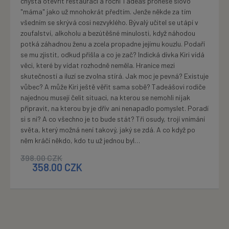
chystá otevřít restauraci a roční Tadeáš pronese slovo
"máma" jako už mnohokrát předtím. Jenže někde za tím
všedním se skrývá cosi nezvyklého. Bývalý učitel se utápí v
zoufalství, alkoholu a bezútěšné minulosti, když náhodou
potká záhadnou ženu a zcela propadne jejímu kouzlu. Podaří
se mu zjistit, odkud přišla a co je zač? Indická dívka Kiri vídá
věci, které by vídat rozhodně neměla. Hranice mezi
skutečností a iluzí se zvolna stírá. Jak moc je pevná? Existuje
vůbec? A může Kiri ještě věřit sama sobě? Tadeášovi rodiče
najednou musejí čelit situaci, na kterou se nemohli nijak
připravit, na kterou by je dřív ani nenapadlo pomyslet. Poradí
si s ní? A co všechno je to bude stát? Tři osudy, trojí vnímání
světa, který možná není takový, jaký se zdá. A co když po
něm kráčí někdo, kdo tu už jednou byl…
398.00
CZK
358.00
CZK