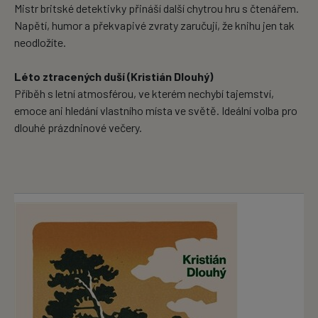
Mistr britské detektivky přináší další chytrou hru s čtenářem.
Napětí, humor a překvapivé zvraty zaručují, že knihu jen tak
neodložíte.
Léto ztracených duší (Kristián Dlouhý)
Příběh s letní atmosférou, ve kterém nechybí tajemství,
emoce ani hledání vlastního místa ve světě. Ideální volba pro
dlouhé prázdninové večery.