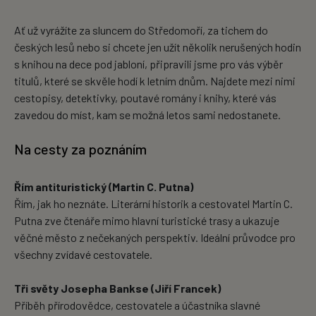
Ať už vyrážíte za sluncem do Středomoří, za tichem do
českých lesů nebo si chcete jen užít několik nerušených hodin
s knihou na dece pod jabloní, připravili jsme pro vás výběr
titulů, které se skvěle hodí k letním dnům. Najdete mezi nimi
cestopisy, detektivky, poutavé romány i knihy, které vás
zavedou do míst, kam se možná letos sami nedostanete.
Na cesty za poznáním
Řím antituristický (Martin C. Putna)
Řím, jak ho neznáte. Literární historik a cestovatel Martin C.
Putna zve čtenáře mimo hlavní turistické trasy a ukazuje
věčné město z nečekaných perspektiv. Ideální průvodce pro
všechny zvídavé cestovatele.
Tři světy Josepha Bankse (Jiří Francek)
Příběh přírodovědce, cestovatele a účastníka slavné