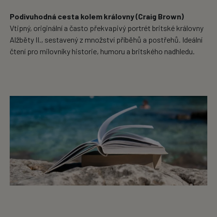
Podivuhodná cesta kolem královny (Craig Brown)
Vtipný, originální a často překvapivý portrét britské královny
Alžběty II., sestavený z množství příběhů a postřehů. Ideální
čtení pro milovníky historie, humoru a britského nadhledu.