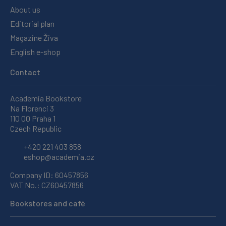
About us
Editorial plan
Magazine Živa
English e-shop
Contact
Academia Bookstore
Na Florenci 3
110 00 Praha 1
Czech Republic
+420 221 403 858
eshop@academia.cz
Company ID: 60457856
VAT No.: CZ60457856
Bookstores and café