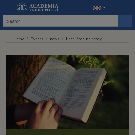
Skip to main content
Home
Events
news
Letní čtení na cesty