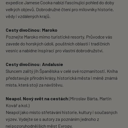
expedice Jamese Cooka nabízí fascinující pohled do doby
velkých objevů. Dobrodružné čtení pro milovníky historie,
vědy i vzdálených krajů.
Cesty divočinou: Maroko
Poznejte Maroko mimo turistické resorty. Průvodce vás
zavede do horských údolí, pouštních oblastí i tradičních
vesnic a nabídne inspiraci pro vlastní dobrodružství.
Cesty divočinou: Andalusie
Sluncem zalitý jih Španělska v celé své rozmanitosti. Kniha
představuje přírodní krásy, historická města i méně známá
místa, která stojí za návštěvu.
Neapol. Nový svět na cestách
(Miroslav Bárta, Martin
Kovář a kol.)
Neapol jako místo střetávání historie, kultury i současných
výzev. Vydejte se s autory za poznáním jednoho z
nejpozoruhodnějších měst Evropy.