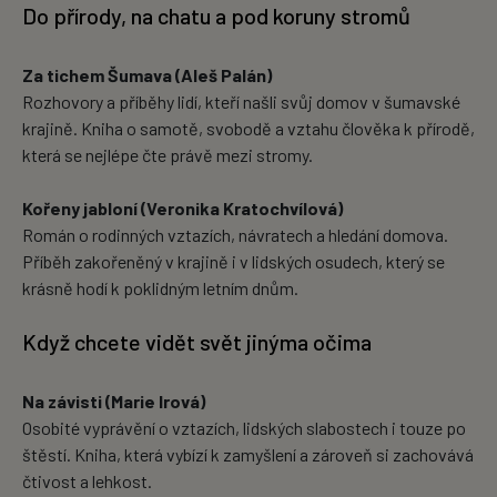
Do přírody, na chatu a pod koruny stromů
Za tichem Šumava (Aleš Palán)
Rozhovory a příběhy lidí, kteří našli svůj domov v šumavské
krajině. Kniha o samotě, svobodě a vztahu člověka k přírodě,
která se nejlépe čte právě mezi stromy.
Kořeny jabloní (Veronika Kratochvílová)
Román o rodinných vztazích, návratech a hledání domova.
Příběh zakořeněný v krajině i v lidských osudech, který se
krásně hodí k poklidným letním dnům.
Když chcete vidět svět jinýma očima
Na závisti (Marie Irová)
Osobité vyprávění o vztazích, lidských slabostech i touze po
štěstí. Kniha, která vybízí k zamyšlení a zároveň si zachovává
čtivost a lehkost.