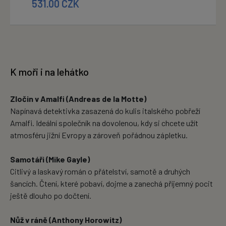
531.00
CZK
K moři i na lehátko
Zločin v Amalfi (Andreas de la Motte)
Napínavá detektivka zasazená do kulis italského pobřeží
Amalfi. Ideální společník na dovolenou, kdy si chcete užít
atmosféru jižní Evropy a zároveň pořádnou zápletku.
Samotáři (Mike Gayle)
Citlivý a laskavý román o přátelství, samotě a druhých
šancích. Čtení, které pobaví, dojme a zanechá příjemný pocit
ještě dlouho po dočtení.
Nůž v ráně (Anthony Horowitz)