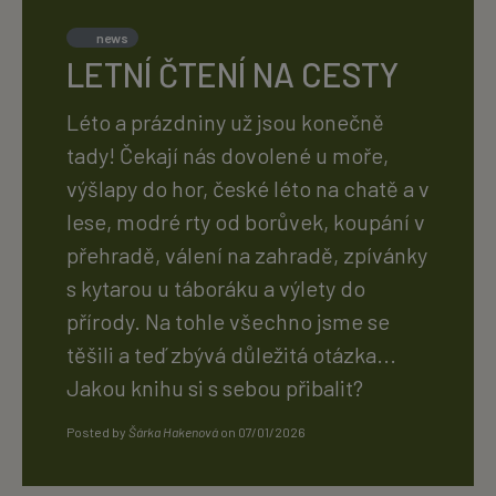
news
LETNÍ ČTENÍ NA CESTY
Léto a prázdniny už jsou konečně
tady! Čekají nás dovolené u moře,
výšlapy do hor, české léto na chatě a v
lese, modré rty od borůvek, koupání v
přehradě, válení na zahradě, zpívánky
s kytarou u táboráku a výlety do
přírody. Na tohle všechno jsme se
těšili a teď zbývá důležitá otázka...
Jakou knihu si s sebou přibalit?
Posted by
Šárka Hakenová
on
07/01/2026