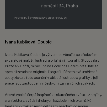
náměstí 34, Praha
Posted by
Šárka Hakenová
on
06/30/2026
Ivana Kubíková-Coubic
Ivana Kubíková-Coubic je výtvarnice věnující se především
akvarelové malbě, ilustraci a originální litografii. Studovala v
Praze a v Paříži, mimo jiné na École des Beaux-Arts, kde se
specializovala na originální litografii. Během své umělecké
cesty získala řadu ocenění v oblasti ilustrace a grafiky a její
práce jsou zastoupeny v českých i zahraničních sbírkách.
Ve své tvorbě čerpá inspiraci ze skutečného světa – z krajiny,
architektury, světla i drobných každodenních okamžiků.
Realistický základ jejích děl často přechází do jemně