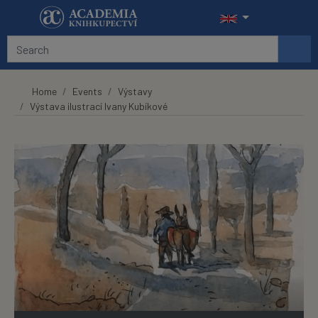
Skip to main content
Home
Events
Výstavy
Výstava ilustrací Ivany Kubíkové