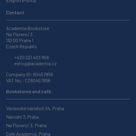
English e-shop
Contact
Academia Bookstore
Na Florenci 3
110 00 Praha 1
Czech Republic
+420 221 403 858
eshop@academia.cz
Company ID: 60457856
VAT No.: CZ60457856
Bookstores and café
Václavské náměstí 34, Praha
Národní 7, Praha
Na Florenci 3, Praha
Cafe Academia, Praha