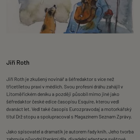
Jiří Roth
Jiří Roth je zkušený novinář a šéfredaktor s více než
třicetiletou praxí v médiích. Svou profesní dráhu zahájil v
Litoměřickém deníku a později působil mimo jiné jako
šéfredaktor české edice časopisu Esquire, kterou vedl
dvanáct let. Vedl také časopis Eurozpravodaj a motorkářský
titul Drž stopu a spolupracoval s Magazínem Seznam Zprávy.
Jako spisovatel a dramatik je autorem řady knih. Jeho tvorba
zahrnuje původní literární díla, divadelní adaptace světové