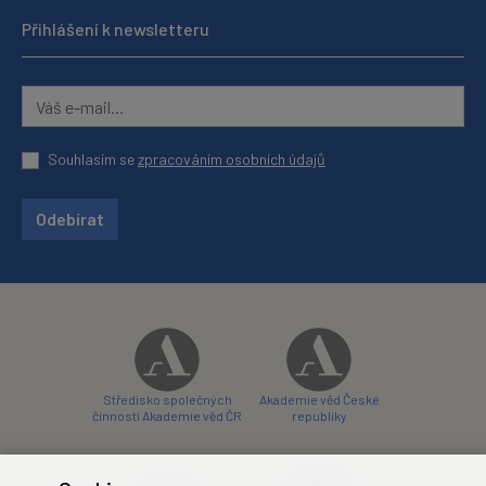
Přihlášení k newsletteru
Souhlasím se
zpracováním osobních údajů
Odebírat
Středisko společných
Akademie věd České
činností Akademie věd ČR
republiky