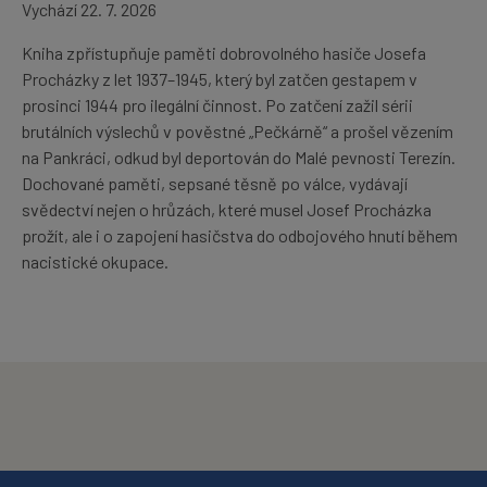
Vychází 22. 7. 2026
Kniha zpřístupňuje paměti dobrovolného hasiče Josefa
Procházky z let 1937–1945, který byl zatčen gestapem v
prosinci 1944 pro ilegální činnost. Po zatčení zažil sérii
brutálních výslechů v pověstné „Pečkárně“ a prošel vězením
na Pankráci, odkud byl deportován do Malé pevnosti Terezín.
Dochované paměti, sepsané těsně po válce, vydávají
svědectví nejen o hrůzách, které musel Josef Procházka
prožít, ale i o zapojení hasičstva do odbojového hnutí během
nacistické okupace.