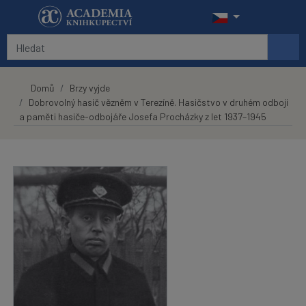
Přeskočit na hlavní obsah
Domů
Brzy vyjde
Dobrovolný hasič vězněm v Terezíně. Hasičstvo v druhém odboji
a paměti hasiče-odbojáře Josefa Procházky z let 1937–1945