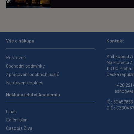
Vše o nákupu
Kontakt
Knihkupectví
Poštovné
Na Florenci 3
Obchodní podmínky
110 00 Praha 1
Zpracování osobních údajů
Česká republi
Nastavení cookies
+420 221 
eshop@ac
Nakladatelství Academia
IČ: 60457856
DIČ: CZ6045
O nás
Ediční plán
Časopis Živa