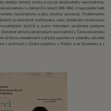
icky sleduje témata vzniku a vývoje ukrajinského nacionalismu,
eskoslovensku i v zahraničí v letech 1918-1960. V neposlední řadě
jinského nacionalismu a jeho struktur provázejí. Problematika
ahraničí je neúměrně zveličována, navíc především strukturami
y rozsáhlejších zločinů a svými metodami ukrajinské podzemí
li. Doložené aktivity ukrajinských nacionalistů v Československu
la většinou neadekvátní a přijatá opatření ve výsledku uškodila
 v archivech v České republice, v Polsku a na Slovensku a z