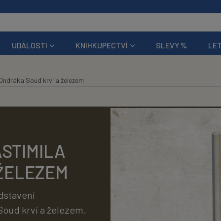
UDÁLOSTI
KNIHKUPECTVÍ
SLEVY %
LET
 Ondráka Soud krví a železem
STIMILA
 ŽELEZEM
dstavení
Soud krví a železem.