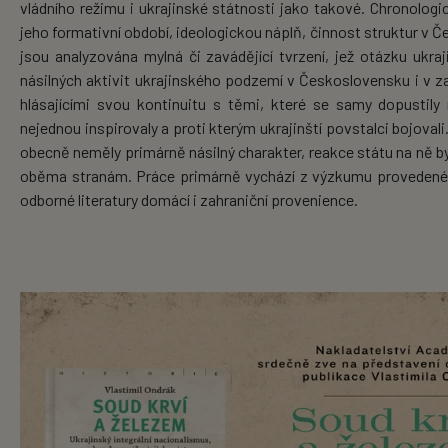
vládního režimu i ukrajinské státnosti jako takové. Chronolog
jeho formativní období, ideologickou náplň, činnost struktur v Č
jsou analyzována mylná či zavádějící tvrzení, jež otázku ukra
násilných aktivit ukrajinského podzemí v Československu i v z
hlásajícími svou kontinuitu s těmi, které se samy dopustil
nejednou inspirovaly a proti kterým ukrajinští povstalci bojova
obecně neměly primárně násilný charakter, reakce státu na ně by
oběma stranám. Práce primárně vychází z výzkumu provedeného
odborné literatury domácí i zahraniční provenience.