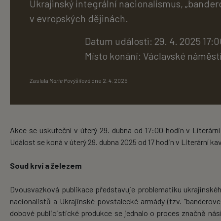
Ukrajinský integrální nacionalismus, „bandero
v evropských dějinách.
Datum události: 29. 4. 2025 17:0
Místo konání:
Václavské náměstí
Zaslala
Marie Povýšilová
dne
2. 4. 2025
Akce se uskuteční v úterý 29. dubna od 17:00 hodin v Literár
Událost se koná v úterý 29. dubna 2025 od 17 hodin v Literární k
Soud krví a železem
Dvousvazková publikace představuje problematiku ukrajinského 
nacionalistů a Ukrajinské povstalecké armády (tzv. "banderovci
dobové publicistické produkce se jednalo o proces značně nási