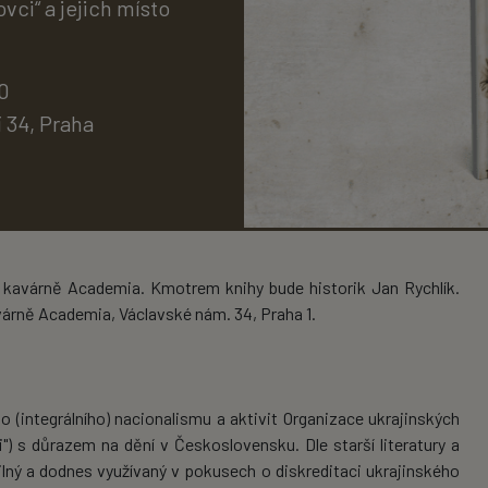
vci“ a jejich místo
0
 34, Praha
ní kavárně Academia. Kmotrem knihy bude historik Jan Rychlík.
avárně Academia, Václavské nám. 34, Praha 1.
(integrálního) nacionalismu a aktivit Organizace ukrajinských
") s důrazem na dění v Československu. Dle starší literatury a
lný a dodnes využívaný v pokusech o diskreditaci ukrajinského