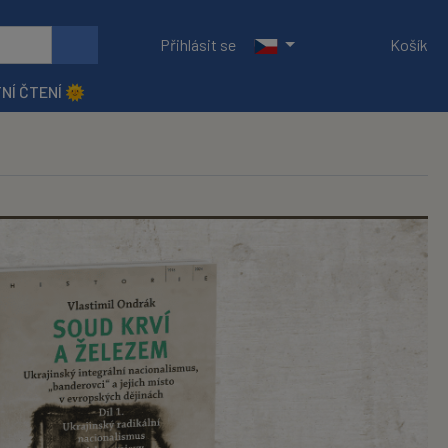
Přihlásit se
Košík
NÍ ČTENÍ 🌞