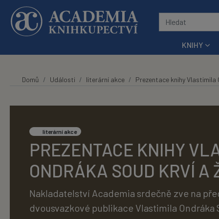
Přeskočit na hlavní obsah
KNIHY
Domů
Události
literární akce
Prezentace knihy Vlastimila
literární akce
PREZENTACE KNIHY VLA
ONDRÁKA SOUD KRVÍ A
Nakladatelství Academia srdečně zve na pře
dvousvazkové publikace Vlastimila Ondráka 