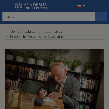
Přeskočit na hlavní obsah
Domů
Události
literární akce
Křest knihy Metternich ve fotografiích