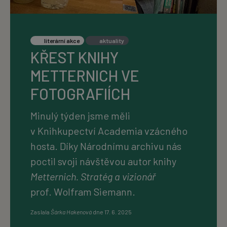
literární akce
aktuality
KŘEST KNIHY
METTERNICH VE
FOTOGRAFIÍCH
Minulý týden jsme měli
v Knihkupectví Academia vzácného
hosta. Díky Národnímu archivu nás
poctil svoji návštěvou autor knihy
Metternich. Stratég a vizionář
prof. Wolfram Siemann.
Zaslala
Šárka Hakenová
dne
17. 6. 2025