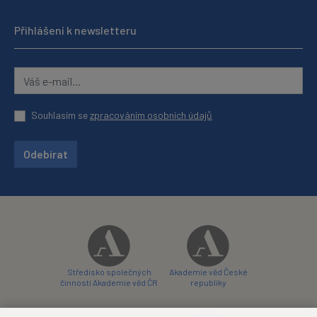
Přihlášení k newsletteru
Souhlasím se
zpracováním osobních údajů
Odebírat
Středisko společných
Akademie věd České
činností Akademie věd ČR
republiky