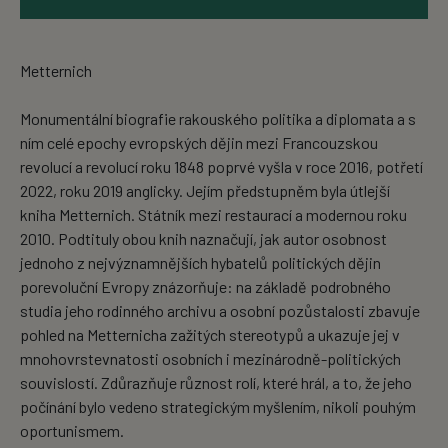
Metternich
Monumentální biografie rakouského politika a diplomata a s
ním celé epochy evropských dějin mezi Francouzskou
revolucí a revolucí roku 1848 poprvé vyšla v roce 2016, potřetí
2022, roku 2019 anglicky. Jejím předstupněm byla útlejší
kniha Metternich. Státník mezi restaurací a modernou roku
2010. Podtituly obou knih naznačují, jak autor osobnost
jednoho z nejvýznamnějších hybatelů politických dějin
porevoluční Evropy znázorňuje: na základě podrobného
studia jeho rodinného archivu a osobní pozůstalosti zbavuje
pohled na Metternicha zažitých stereotypů a ukazuje jej v
mnohovrstevnatosti osobních i mezinárodně-politických
souvislostí. Zdůrazňuje různost rolí, které hrál, a to, že jeho
počínání bylo vedeno strategickým myšlením, nikoli pouhým
oportunismem.