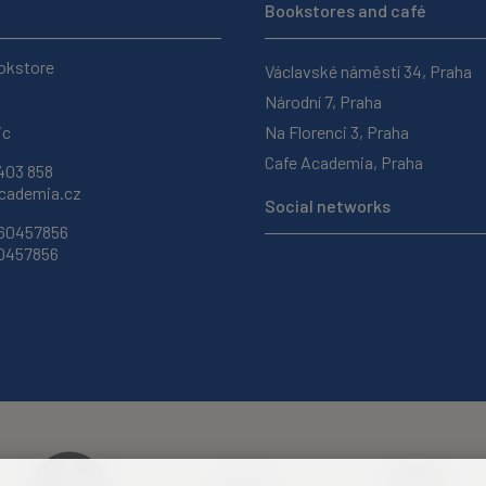
Bookstores and café
okstore
Václavské náměstí 34, Praha
Národní 7, Praha
ic
Na Florenci 3, Praha
Cafe Academia, Praha
403 858
ademia.cz
Social networks
 60457856
60457856