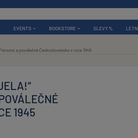
EVENTS
BOOKSTORE
SLEVY %
LETN
ed Persons a poválečné Československo v roce 1945
JELA!“
 POVÁLEČNÉ
E 1945