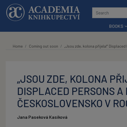
Skip to main content
BOOKS
Home
Coming out soon
„Jsou zde, kolona přijela!“ Displac
„JSOU ZDE, KOLONA PŘI
DISPLACED PERSONS A
ČESKOSLOVENSKO V ROC
Jana Paseková Kasíková