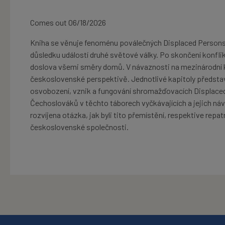
Comes out 06/18/2026
Kniha se věnuje fenoménu poválečných Displaced Persons,
důsledku událostí druhé světové války. Po skončení konflikt
doslova všemi směry domů. V návaznosti na mezinárodní k
československé perspektivě. Jednotlivé kapitoly předsta
osvobození, vznik a fungování shromažďovacích Displac
Čechoslováků v těchto táborech vyčkávajících a jejich návr
rozvíjena otázka, jak byli tito přemístění, respektive repa
československé společnosti.