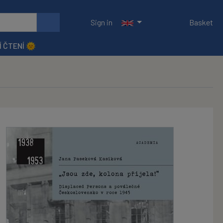
Sign in
Basket
Í ČTENÍ 🌞