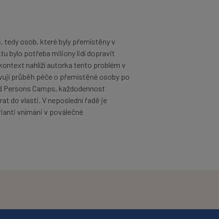
 tedy osob, které byly přemístěny v
u bylo potřeba miliony lidí dopravit
ontext nahlíží autorka tento problém v
vují průběh péče o přemístěné osoby po
ed Persons Camps, každodennost
at do vlasti. V neposlední řadě je
trianti vnímáni v poválečné