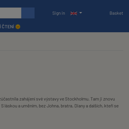
Sign in
Basket
Í ČTENÍ 🌞
zúčastnila zahájení své výstavy ve Stockholmu. Tam ji znovu
S láskou a uměním, bez Johna, bratra, Diany a dalších, kteří se