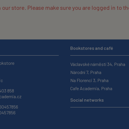
n our store. Please make sure you are logged in to 
Bookstores and café
okstore
Václavské náměstí 34, Praha
Národní 7, Praha
ic
Na Florenci 3, Praha
Cafe Academia, Praha
403 858
ademia.cz
Social networks
 60457856
60457856