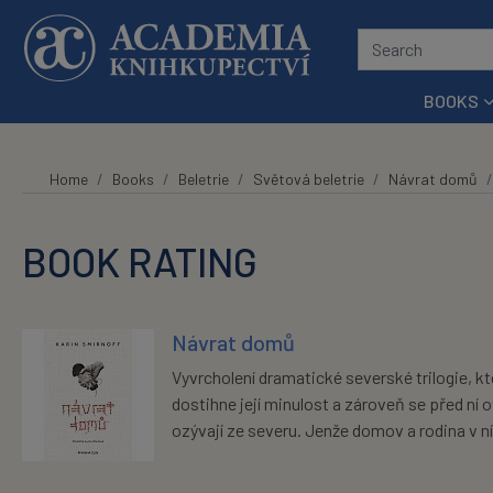
Skip to main content
BOOKS
Home
Books
Beletrie
Světová beletrie
Návrat domů
BOOK RATING
Návrat domů
Vyvrcholení dramatické severské trilogie, 
dostihne její minulost a zároveň se před ní 
ozývají ze severu. Jenže domov a rodina v ní.