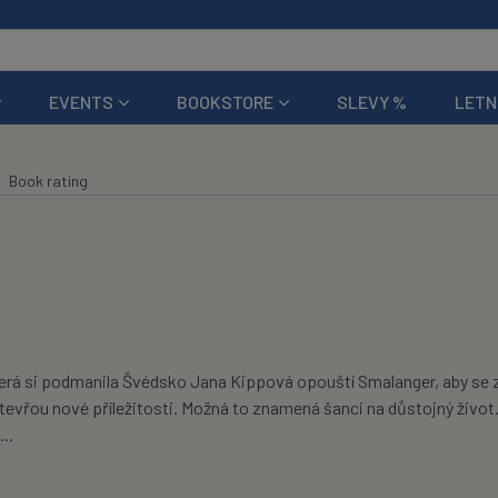
EVENTS
BOOKSTORE
SLEVY %
LETN
Book rating
která si podmanila Švédsko Jana Kippová opouští Smalanger, aby se 
otevřou nové příležitosti. Možná to znamená šanci na důstojný život. 
..