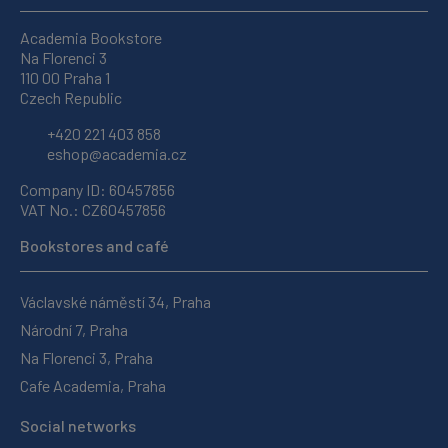
Academia Bookstore
Na Florenci 3
110 00 Praha 1
Czech Republic
+420 221 403 858
eshop@academia.cz
Company ID: 60457856
VAT No.: CZ60457856
Bookstores and café
Václavské náměstí 34, Praha
Národní 7, Praha
Na Florenci 3, Praha
Cafe Academia, Praha
Social networks