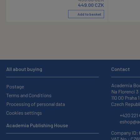
449.00
CZK
Add to basket
All about buying
Contact
Academia Bo
Postage
Na Florenci 3
Terms and Conditions
110 00 Praha 1
Processing of personal data
Czech Republ
Cookies settings
+420 221 
eshop@ac
Academia Publishing House
Company ID:
VAT No.: CZ