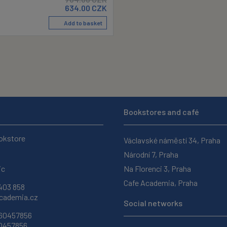
634.00
CZK
Add to basket
Bookstores and café
okstore
Václavské náměstí 34, Praha
Národní 7, Praha
ic
Na Florenci 3, Praha
Cafe Academia, Praha
403 858
ademia.cz
Social networks
 60457856
60457856