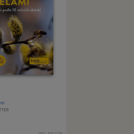
mi
TTER
704.00
CZK