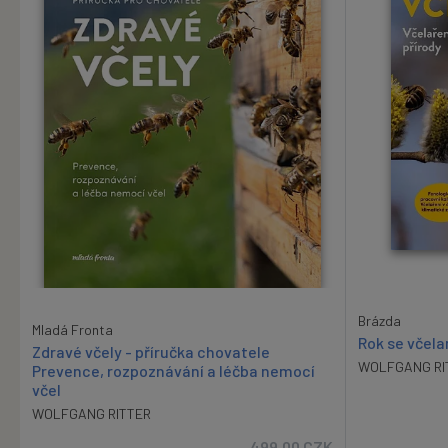
Brázda
Mladá Fronta
Rok se včela
Zdravé včely - příručka chovatele
WOLFGANG RI
Prevence, rozpoznávání a léčba nemocí
včel
WOLFGANG RITTER
499.00
CZK