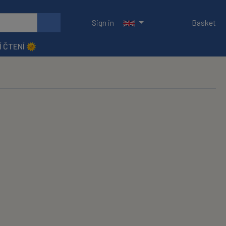
Sign in
Basket
Í ČTENÍ 🌞