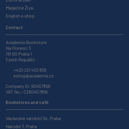
Magazine Živa
English e-shop
Contact
Academia Bookstore
Na Florenci 3
110 00 Praha 1
Czech Republic
+420 221 403 858
eshop@academia.cz
Company ID: 60457856
VAT No.: CZ60457856
Bookstores and café
Václavské náměstí 34, Praha
Národní 7, Praha