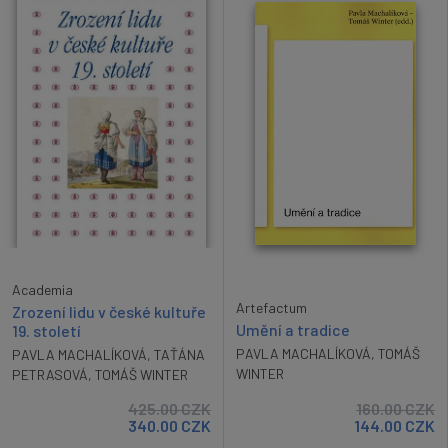
Academia
Artefactum
Zrození lidu v české kultuře
Umění a tradice
19. století
PAVLA MACHALÍKOVÁ
,
TOMÁŠ
PAVLA MACHALÍKOVÁ
,
TAŤÁNA
WINTER
PETRASOVÁ
,
TOMÁŠ WINTER
425.00
CZK
160.00
CZK
340.00
CZK
144.00
CZK