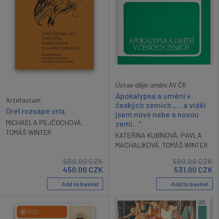
Ústav dějin umění AV ČR
Apokalypsa a umění v
Artefactum
českých zemích „… a viděl
Orel rozsápe orla
jsem nové nebe a novou
MICHAELA PEJČOCHOVÁ
,
zemi…“
TOMÁŠ WINTER
KATEŘINA KUBÍNOVÁ
,
PAVLA
MACHALÍKOVÁ
,
TOMÁŠ WINTER
500.00
CZK
590.00
CZK
450.00
CZK
531.00
CZK
Add to basket
Add to basket