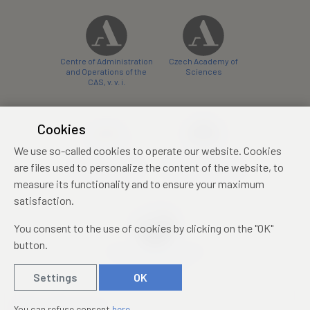
Centre of Administration
Czech Academy of
and Operations of the
Sciences
CAS, v. v. i.
Cookies
We use so-called cookies to operate our website. Cookies
Castle Hotel Liblice
Zámecký hotel Třešť
are files used to personalize the content of the website, to
conference centre
konferenční centrum
measure its functionality and to ensure your maximum
satisfaction.
You consent to the use of cookies by clicking on the "OK"
button.
Mezinárodní identifikační
průkaz studenta
Settings
OK
© 2019 – 2026
Academia
You can refuse consent
here