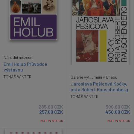
Národní muzeum
Emil Holub Průvodce
výstavou
TOMÁŠ WINTER
Galerie výt. umění v Chebu
Jaroslava Pešicová Kočky,
psi a Robert Rauschenberg
TOMÁŠ WINTER
285.00
CZK
500.00
CZK
257.00
CZK
450.00
CZK
NOT IN STOCK
NOT IN STOCK