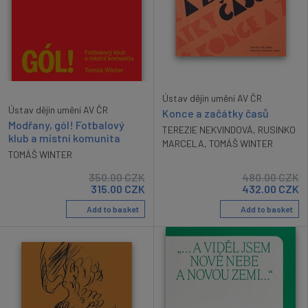
Ústav dějin umění AV ČR
Ústav dějin umění AV ČR
Konce a začátky časů
Modřany, gól! Fotbalový
TEREZIE NEKVINDOVÁ
,
RUSINKO
klub a místní komunita
MARCELA
,
TOMÁŠ WINTER
TOMÁŠ WINTER
350.00
CZK
480.00
CZK
315.00
CZK
432.00
CZK
Add to basket
Add to basket