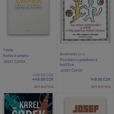
Triáda
Bookmedia s.r.o
Knihy o umění
Povídání o pejskovi a
JOSEF ČAPEK
kočičce
JOSEF ČAPEK
499.00
CZK
449.00
CZK
149.00
CZK
NOT IN STOCK
NOT IN STOCK