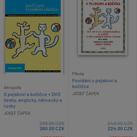
Pikola
Povídání o pejskovi a
kočičce
Akropolis
JOSEF ČAPEK
O pejskovi a kočičce + DVD
česky, anglicky, německy a
rusky
JOSEF ČAPEK
289.00
CZK
249.00
CZK
260.00
CZK
224.00
CZK