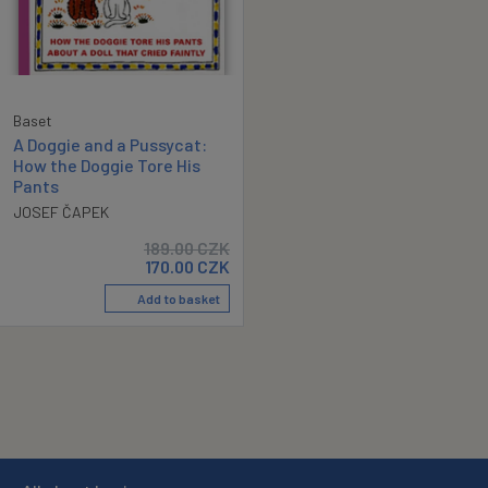
Baset
A Doggie and a Pussycat:
How the Doggie Tore His
Pants
JOSEF ČAPEK
189.00
CZK
170.00
CZK
Add to basket