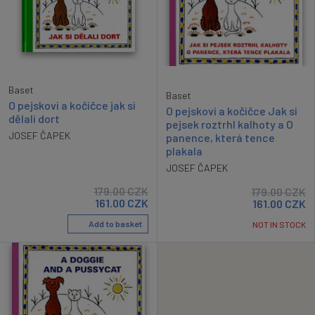
Baset
Baset
O pejskovi a kočičce jak si
O pejskovi a kočičce Jak si
dělali dort
pejsek roztrhl kalhoty a O
JOSEF ČAPEK
panence, která tence
plakala
JOSEF ČAPEK
179.00
CZK
179.00
CZK
161.00
CZK
161.00
CZK
Add to basket
NOT IN STOCK