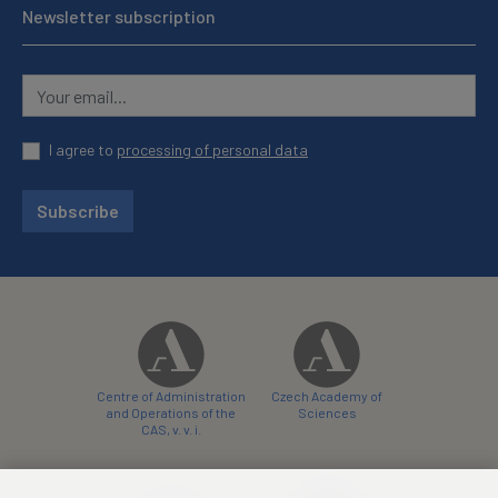
Newsletter subscription
I agree to
processing of personal data
Subscribe
Centre of Administration
Czech Academy of
and Operations of the
Sciences
CAS, v. v. i.