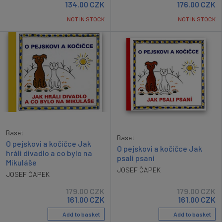
134.00
CZK
176.00
CZK
NOT IN STOCK
NOT IN STOCK
Baset
Baset
O pejskovi a kočičce Jak
O pejskovi a kočičce Jak
hráli divadlo a co bylo na
psali psaní
Mikuláše
JOSEF ČAPEK
JOSEF ČAPEK
179.00
CZK
179.00
CZK
161.00
CZK
161.00
CZK
Add to basket
Add to basket