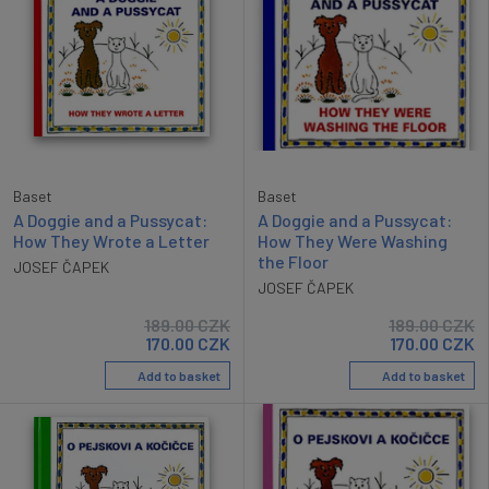
Baset
Baset
A Doggie and a Pussycat:
A Doggie and a Pussycat:
How They Wrote a Letter
How They Were Washing
the Floor
JOSEF ČAPEK
JOSEF ČAPEK
189.00
CZK
189.00
CZK
170.00
CZK
170.00
CZK
Add to basket
Add to basket