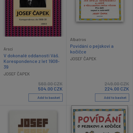
Albatros
Povídání o pejskovi a
Arsci
kočičce
V dokonalé oddanosti Váš.
JOSEF ČAPEK
Korespondence z let 1908-
39
JOSEF ČAPEK
560.00
CZK
249.00
CZK
504.00
CZK
224.00
CZK
Add to basket
Add to basket