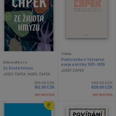
Triáda
Publicistika 4 Výtvarné
Dobrovský s.r.o.
eseje a kritiky 1931–1939
Ze života hmyzu
JOSEF ČAPEK
JOSEF ČAPEK
,
KAREL ČAPEK
169.00
CZK
699.00
CZK
152.00
CZK
629.00
CZK
NOT IN STOCK
NOT IN STOCK