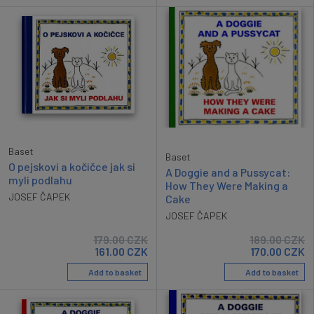
Baset
Baset
O pejskovi a kočičce jak si
A Doggie and a Pussycat:
myli podlahu
How They Were Making a
JOSEF ČAPEK
Cake
JOSEF ČAPEK
179.00
CZK
189.00
CZK
161.00
CZK
170.00
CZK
Add to basket
Add to basket