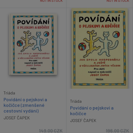
NOT IN STOCK
NOT IN STOCK
Triáda
Povídání o pejskovi a
Triáda
kočičce (zmenšené
Povídání o pejskovi a
cestovní vydání)
kočičce
JOSEF ČAPEK
JOSEF ČAPEK
149.00
CZK
196.00
CZK