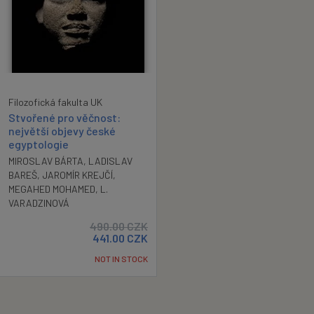
Filozofická fakulta UK
Stvořené pro věčnost:
největší objevy české
egyptologie
MIROSLAV BÁRTA
,
LADISLAV
BAREŠ
,
JAROMÍR KREJČÍ
,
MEGAHED MOHAMED
,
L.
VARADZINOVÁ
490.00
CZK
441.00
CZK
NOT IN STOCK