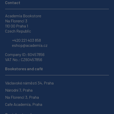
Contact
Academia Bookstore
Na Florenci 3
110 00 Praha 1
Czech Republic
+420 221 403 858
eshop@academia.cz
Company ID: 60457856
VAT No.: CZ60457856
Bookstores and café
Václavské náměstí 34, Praha
Národní 7, Praha
Na Florenci 3, Praha
Cafe Academia, Praha