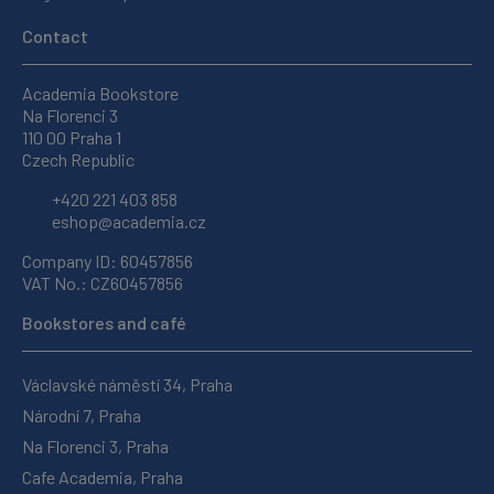
Contact
Academia Bookstore
Na Florenci 3
110 00 Praha 1
Czech Republic
+420 221 403 858
eshop@academia.cz
Company ID: 60457856
VAT No.: CZ60457856
Bookstores and café
Václavské náměstí 34, Praha
Národní 7, Praha
Na Florenci 3, Praha
Cafe Academia, Praha