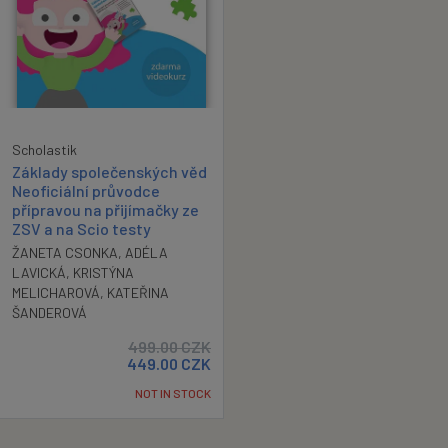
Scholastik
Základy společenských věd
Neoficiální průvodce
přípravou na přijímačky ze
ZSV a na Scio testy
ŽANETA CSONKA
,
ADÉLA
LAVICKÁ
,
KRISTÝNA
MELICHAROVÁ
,
KATEŘINA
ŠANDEROVÁ
499.00
CZK
449.00
CZK
NOT IN STOCK