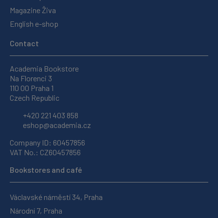
Magazine Živa
English e-shop
Contact
Academia Bookstore
Na Florenci 3
110 00 Praha 1
Czech Republic
+420 221 403 858
eshop@academia.cz
Company ID: 60457856
VAT No.: CZ60457856
Bookstores and café
Václavské náměstí 34, Praha
Národní 7, Praha