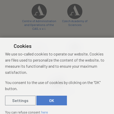
Centre of Administration
Czech Academy of
and Operations of the
Sciences
CAS, v. v. i.
Cookies
We use so-called cookies to operate our website. Cookies
Castle Hotel Liblice
Zámecký hotel Třešť
are files used to personalize the content of the website, to
conference centre
konferenční centrum
measure its functionality and to ensure your maximum
satisfaction.
You consent to the use of cookies by clicking on the "OK"
button.
Mezinárodní identifikační
průkaz studenta
Settings
OK
© 2019 – 2026
Academia
You can refuse consent
here