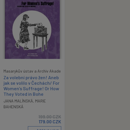
Masarykův ústav a Archiv Akade
Za volební právo žen! Aneb
jak se volilo v Čechách/ For
Women’s Suffrage! Or How
They Voted in Bohe
JANA MALÍNSKÁ
,
MARIE
BAHENSKÁ
199.00
CZK
179.00
CZK