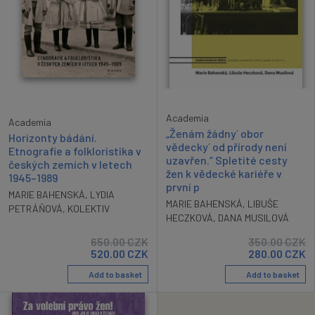
Academia
Academia
„Ženám žádny´ obor
Horizonty bádání.
vědecky´ od přírody není
Etnografie a folkloristika v
uzavřen.“ Spletité cesty
českých zemích v letech
žen k vědecké kariéře v
1945–1989
první p
MARIE BAHENSKÁ
,
LYDIA
MARIE BAHENSKÁ
,
LIBUŠE
PETRÁŇOVÁ
,
KOLEKTIV
HECZKOVÁ
,
DANA MUSILOVÁ
650.00
CZK
350.00
CZK
520.00
CZK
280.00
CZK
Add to basket
Add to basket