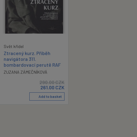
Svět křídel
Ztracený kurz. Příběh
navigátora 311.
bombardovací perutě RAF
ZUZANA ZÁMEČNÍKOVÁ
290.00
CZK
261.00
CZK
Add to basket