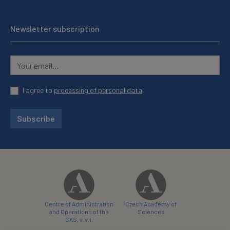
Newsletter subscription
I agree to
processing of personal data
Subscribe
Centre of Administration
Czech Academy of
and Operations of the
Sciences
CAS, v. v. i.