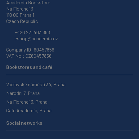
Academia Bookstore
Na Florenci 3
110 00 Praha 1
Czech Republic
+420 221 403 858
eshop@academia.cz
Company ID: 60457856
VAT No.: CZ60457856
Bookstores and café
Václavské náměstí 34, Praha
Národní 7, Praha
Na Florenci 3, Praha
Cafe Academia, Praha
Social networks