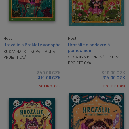
Host
Host
Hrozálie a Prokletý vodopád
Hrozálie a podezřelá
pomocnice
SUSANNA ISERNOVÁ
,
LAURA
SUSANNA ISERNOVÁ
,
LAURA
PROIETTIOVÁ
PROIETTIOVÁ
349.00
CZK
349.00
CZK
314.00
CZK
314.00
CZK
NOT IN STOCK
NOT IN STOCK