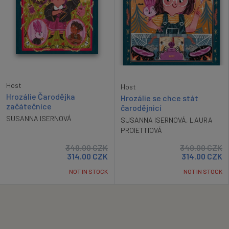
Host
Host
Hrozálie Čarodějka
Hrozálie se chce stát
začátečnice
čarodějnicí
SUSANNA ISERNOVÁ
SUSANNA ISERNOVÁ
,
LAURA
PROIETTIOVÁ
349.00
CZK
349.00
CZK
314.00
CZK
314.00
CZK
NOT IN STOCK
NOT IN STOCK