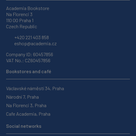
Academia Bookstore
Na Florenci 3
110 00 Praha 1
Czech Republic
+420 221 403 858
eshop@academia.cz
Company ID: 60457856
VAT No.: CZ60457856
Bookstores and café
Václavské náměstí 34, Praha
Národní 7, Praha
Na Florenci 3, Praha
Cafe Academia, Praha
Social networks