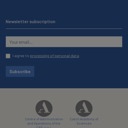
Newsletter subscription
I agree to
processing of personal data
Subscribe
Centre of Administration
Czech Academy of
and Operations of the
Sciences
CAS, v. v. i.