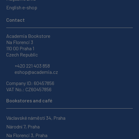
English e-shop
Contact
Academia Bookstore
Na Florenci 3
110 00 Praha 1
Czech Republic
+420 221 403 858
eshop@academia.cz
Company ID: 60457856
VAT No.: CZ60457856
Bookstores and café
Václavské náměstí 34, Praha
Národní 7, Praha
Na Florenci 3, Praha