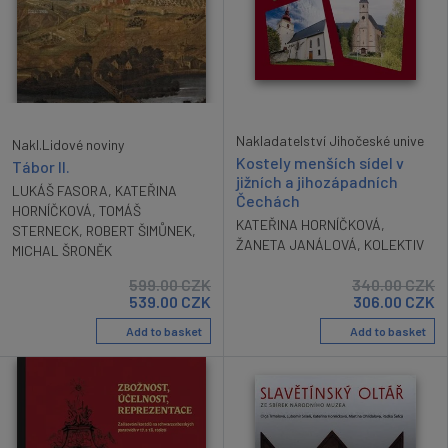
Nakladatelství Jihočeské unive
Nakl.Lidové noviny
Kostely menších sídel v
Tábor II.
jižních a jihozápadních
LUKÁŠ FASORA
,
KATEŘINA
Čechách
HORNÍČKOVÁ
,
TOMÁŠ
KATEŘINA HORNÍČKOVÁ
,
STERNECK
,
ROBERT ŠIMŮNEK
,
ŽANETA JANÁLOVÁ
,
KOLEKTIV
MICHAL ŠRONĚK
599.00
CZK
340.00
CZK
539.00
CZK
306.00
CZK
Add to basket
Add to basket