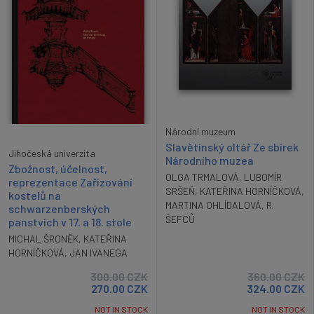
Národní muzeum
Slavětínský oltář Ze sbírek
Jihočeská univerzita
Národního muzea
Zbožnost, účelnost,
OLGA TRMALOVÁ
,
LUBOMÍR
reprezentace Zařizování
SRŠEŇ
,
KATEŘINA HORNÍČKOVÁ
,
kostelů na
MARTINA OHLÍDALOVÁ
,
R.
schwarzenberských
ŠEFCŮ
panstvích v 17. a 18. stole
MICHAL ŠRONĚK
,
KATEŘINA
HORNÍČKOVÁ
,
JAN IVANEGA
300.00
CZK
360.00
CZK
270.00
CZK
324.00
CZK
NOT IN STOCK
NOT IN STOCK