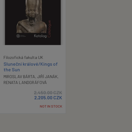
Filozofická fakulta UK
Sluneční králové/Kings of
the Sun
MIROSLAV BÁRTA
,
JIŘÍ JANÁK
,
RENATA LANDGRÁFOVÁ
2,450.00
CZK
2,205.00
CZK
NOT IN STOCK