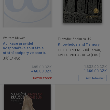
Wolters Kluwer
Filozofická fakulta UK
Aplikace pravidel
Knowledge and Memory
hospodářské soutěže a
FILIP COPPENS
,
JIŘÍ JANÁK
,
státní podpory ve sportu
KVĚTA SMOLARIKOVÁ (EDS.)
JIŘÍ JANÁK
1,632.00
CZK
495.00
CZK
1,469.00
CZK
446.00
CZK
Add to basket
NOT IN STOCK