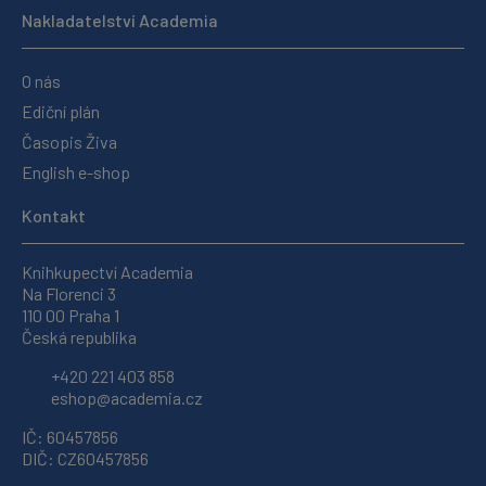
Nakladatelství Academia
O nás
Ediční plán
Časopis Živa
English e-shop
Kontakt
Knihkupectví Academia
Na Florenci 3
110 00 Praha 1
Česká republika
+420 221 403 858
eshop@academia.cz
IČ: 60457856
DIČ: CZ60457856