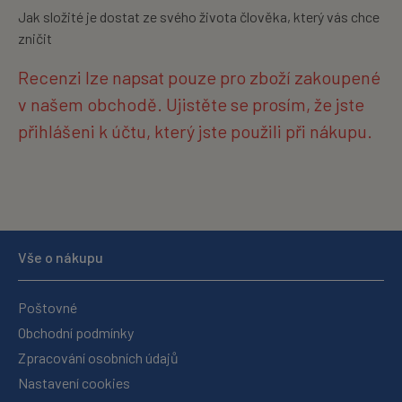
Jak složité je dostat ze svého života člověka, který vás chce
zničit
Recenzi lze napsat pouze pro zboží zakoupené
v našem obchodě. Ujistěte se prosím, že jste
přihlášeni k účtu, který jste použili při nákupu.
Vše o nákupu
Poštovné
Obchodní podmínky
Zpracování osobních údajů
Nastavení cookies