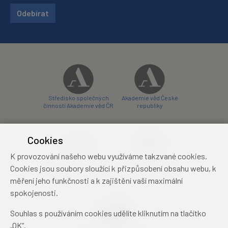
Odebírat
Středisko společných
Akademie věd České
činností Akademie věd ČR
republiky
Cookies
K provozování našeho webu využíváme takzvané cookies.
Zámecký hotel Liblice
Zámecký hotel Třešť
Cookies jsou soubory sloužící k přizpůsobení obsahu webu, k
konferenční centrum
konferenční centrum
měření jeho funkčnosti a k zajištění vaší maximální
spokojenosti.
Souhlas s používáním cookies udělíte kliknutím na tlačítko
„OK“.