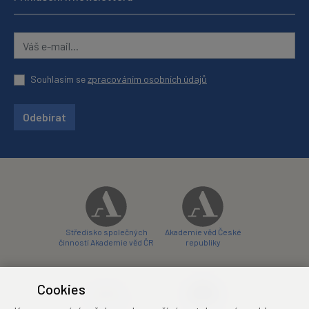
Souhlasím se
zpracováním osobních údajů
Odebírat
Středisko společných
Akademie věd České
činností Akademie věd ČR
republiky
Cookies